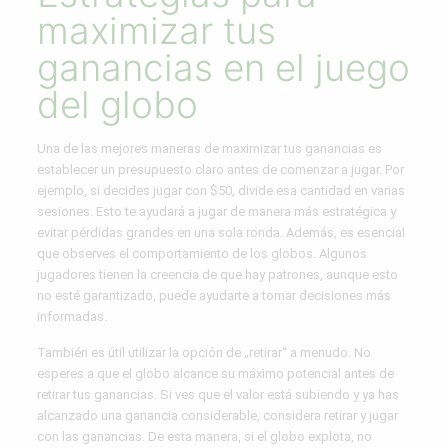
maximizar tus
ganancias en el juego
del globo
Una de las mejores maneras de maximizar tus ganancias es
establecer un presupuesto claro antes de comenzar a jugar. Por
ejemplo, si decides jugar con $50, divide esa cantidad en varias
sesiones. Esto te ayudará a jugar de manera más estratégica y
evitar pérdidas grandes en una sola ronda. Además, es esencial
que observes el comportamiento de los globos. Algunos
jugadores tienen la creencia de que hay patrones, aunque esto
no esté garantizado, puede ayudarte a tomar decisiones más
informadas.
También es útil utilizar la opción de „retirar“ a menudo. No
esperes a que el globo alcance su máximo potencial antes de
retirar tus ganancias. Si ves que el valor está subiendo y ya has
alcanzado una ganancia considerable, considera retirar y jugar
con las ganancias. De esta manera, si el globo explota, no