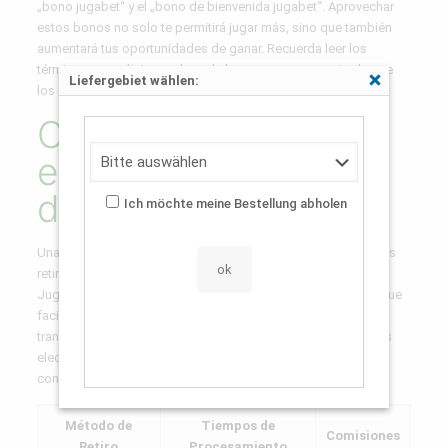
„bono jugabet“ y el „bono de bienvenida jugabet“. Aprovechar
estos bonos no solo te permitirá jugar más, sino que también
aumentará tus oportunidades de ganar. Recuerda leer los
términos y condiciones de cada bono para asegurarte de que
Liefergebiet wählen:
Schließen
los estás utilizando de la mejor manera posible.
Cómo retirar dinero
en Jugabet después
de tus ganancias
Ich möchte meine Bestellung abholen
Una vez que hayas tenido éxito en el juego del globo y quieras
retirar tus ganancias, es crucial saber cómo retirar dinero en
Jugabet. La plataforma ofrece varios métodos de pago, lo que
facilita el proceso. Puedes optar por retirar a través de
transferencia bancaria, tarjetas de crédito, o incluso billeteras
electrónicas. Asegúrate de verificar cuál es el método más
conveniente para ti y los tiempos de espera asociados.
Método de
Tiempos de
Comisiones
Retiro
Procesamiento