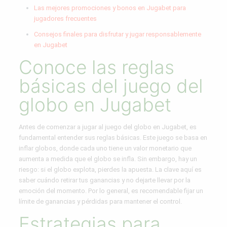
Las mejores promociones y bonos en Jugabet para
jugadores frecuentes
Consejos finales para disfrutar y jugar responsablemente
en Jugabet
Conoce las reglas
básicas del juego del
globo en Jugabet
Antes de comenzar a jugar al juego del globo en Jugabet, es
fundamental entender sus reglas básicas. Este juego se basa en
inflar globos, donde cada uno tiene un valor monetario que
aumenta a medida que el globo se infla. Sin embargo, hay un
riesgo: si el globo explota, pierdes la apuesta. La clave aquí es
saber cuándo retirar tus ganancias y no dejarte llevar por la
emoción del momento. Por lo general, es recomendable fijar un
límite de ganancias y pérdidas para mantener el control.
Estrategias para