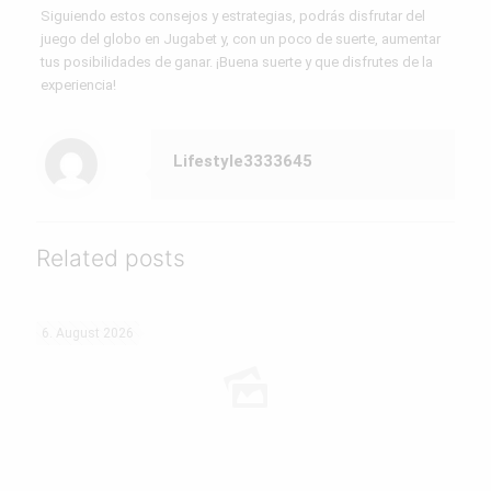
Siguiendo estos consejos y estrategias, podrás disfrutar del
juego del globo en Jugabet y, con un poco de suerte, aumentar
tus posibilidades de ganar. ¡Buena suerte y que disfrutes de la
experiencia!
Lifestyle3333645
Related posts
6. August 2026