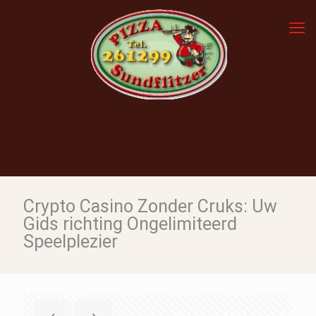
Crypto Casino Zonder Cruks: Uw
Gids richting Ongelimiteerd
Speelplezier