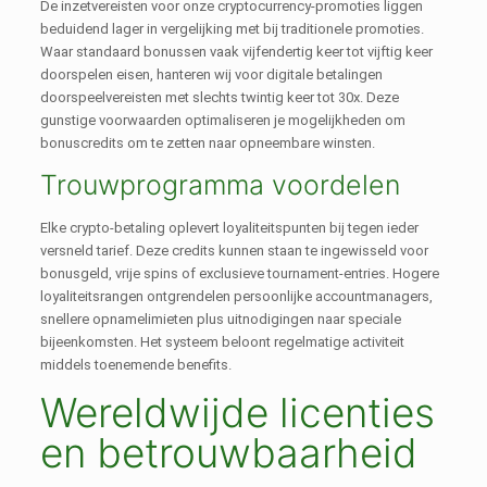
De inzetvereisten voor onze cryptocurrency-promoties liggen
beduidend lager in vergelijking met bij traditionele promoties.
Waar standaard bonussen vaak vijfendertig keer tot vijftig keer
doorspelen eisen, hanteren wij voor digitale betalingen
doorspeelvereisten met slechts twintig keer tot 30x. Deze
gunstige voorwaarden optimaliseren je mogelijkheden om
bonuscredits om te zetten naar opneembare winsten.
Trouwprogramma voordelen
Elke crypto-betaling oplevert loyaliteitspunten bij tegen ieder
versneld tarief. Deze credits kunnen staan te ingewisseld voor
bonusgeld, vrije spins of exclusieve tournament-entries. Hogere
loyaliteitsrangen ontgrendelen persoonlijke accountmanagers,
snellere opnamelimieten plus uitnodigingen naar speciale
bijeenkomsten. Het systeem beloont regelmatige activiteit
middels toenemende benefits.
Wereldwijde licenties
en betrouwbaarheid