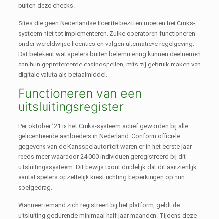
buiten deze checks.
Sites die geen Nederlandse licentie bezitten moeten het Cruks-
systeem niet tot implementeren. Zulke operatoren functioneren
onder wereldwijde licenties en volgen alternatieve regelgeving.
Dat betekent wat spelers buiten belemmering kunnen deelnemen
aan hun geprefereerde casinospellen, mits zij gebruik maken van
digitale valuta als betaalmiddel.
Functioneren van een
uitsluitingsregister
Per oktober ’21 is het Cruks-systeem actief geworden bij alle
gelicentieerde aanbieders in Nederland. Conform officiële
gegevens van de Kansspelautoriteit waren er in het eerste jaar
reeds meer waardoor 24.000 individuen geregistreerd bij dit
uitsluitingssysteem. Dit bewijs toont duidelijk dat dit aanzienlijk
aantal spelers opzettelijk kiest richting beperkingen op hun
spelgedrag.
Wanneer iemand zich registreert bij het platform, geldt de
uitsluiting gedurende minimaal half jaar maanden. Tijdens deze