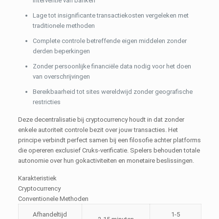
interventie van banken
Lage tot insignificante transactiekosten vergeleken met
traditionele methoden
Complete controle betreffende eigen middelen zonder
derden beperkingen
Zonder persoonlijke financiële data nodig voor het doen
van overschrijvingen
Bereikbaarheid tot sites wereldwijd zonder geografische
restricties
Deze decentralisatie bij cryptocurrency houdt in dat zonder
enkele autoriteit controle bezit over jouw transacties. Het
principe verbindt perfect samen bij een filosofie achter platforms
die opereren exclusief Cruks-verificatie. Spelers behouden totale
autonomie over hun gokactiviteiten en monetaire beslissingen.
Karakteristiek
Cryptocurrency
Conventionele Methoden
Afhandeltijd
1-5