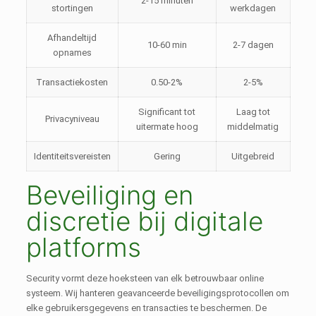
2-15 minuten
stortingen
werkdagen
Afhandeltijd
10-60 min
2-7 dagen
opnames
Transactiekosten
0.50-2%
2-5%
Significant tot
Laag tot
Privacyniveau
uitermate hoog
middelmatig
Identiteitsvereisten
Gering
Uitgebreid
Beveiliging en
discretie bij digitale
platforms
Security vormt deze hoeksteen van elk betrouwbaar online
systeem. Wij hanteren geavanceerde beveiligingsprotocollen om
elke gebruikersgegevens en transacties te beschermen. De