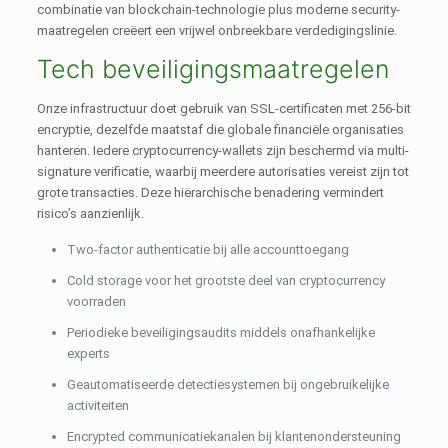
combinatie van blockchain-technologie plus moderne security-
maatregelen creëert een vrijwel onbreekbare verdedigingslinie.
Tech beveiligingsmaatregelen
Onze infrastructuur doet gebruik van SSL-certificaten met 256-bit
encryptie, dezelfde maatstaf die globale financiële organisaties
hanteren. Iedere cryptocurrency-wallets zijn beschermd via multi-
signature verificatie, waarbij meerdere autorisaties vereist zijn tot
grote transacties. Deze hiërarchische benadering vermindert
risico’s aanzienlijk.
Two-factor authenticatie bij alle accounttoegang
Cold storage voor het grootste deel van cryptocurrency
voorraden
Periodieke beveiligingsaudits middels onafhankelijke
experts
Geautomatiseerde detectiesystemen bij ongebruikelijke
activiteiten
Encrypted communicatiekanalen bij klantenondersteuning