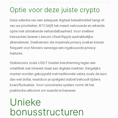
Optie voor deze juiste crypto
Deze selectie van een adequaat digitaal betaalmiddel hangt af
van uw prioriteiten. BTC blijft het meest vertrouwde en erkende
optie met uitstekende verhandelbaarheid. Voor snellere
transacties leveren Litecoin ofwel Ripple aantrekkelijke
alternatieven. Deelnemers die maximale privacy zoeken kiezen
frequent voor Monero vanwege een ingebouwde privacy-
features.
Stablecoins zoals USDT bieden bescherming tegen een
volatiliteit wat inherent staat aan digitale markten. Dergelijke
munten worden gekoppeld met traditionele valuta zoals de euro
dan wel dollar, waardoor je spelgeld stabiel behoudt tijdens
koersfluctuaties. Voor consistente spelers vormt dit het
praktische uitkomst om waarde te bewaren.
Unieke
bonusstructuren