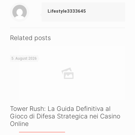
Lifestyle3333645
Related posts
5. August 2026
Tower Rush: La Guida Definitiva al
Gioco di Difesa Strategica nei Casino
Online