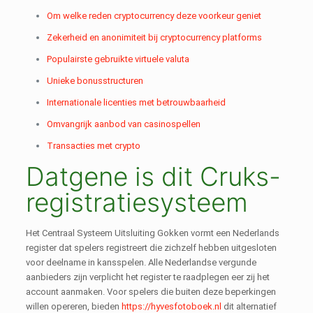
Om welke reden cryptocurrency deze voorkeur geniet
Zekerheid en anonimiteit bij cryptocurrency platforms
Populairste gebruikte virtuele valuta
Unieke bonusstructuren
Internationale licenties met betrouwbaarheid
Omvangrijk aanbod van casinospellen
Transacties met crypto
Datgene is dit Cruks-
registratiesysteem
Het Centraal Systeem Uitsluiting Gokken vormt een Nederlands
register dat spelers registreert die zichzelf hebben uitgesloten
voor deelname in kansspelen. Alle Nederlandse vergunde
aanbieders zijn verplicht het register te raadplegen eer zij het
account aanmaken. Voor spelers die buiten deze beperkingen
willen opereren, bieden
https://hyvesfotoboek.nl
dit alternatief