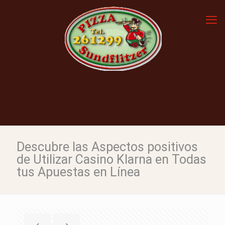
Descubre las Aspectos positivos
de Utilizar Casino Klarna en Todas
tus Apuestas en Línea