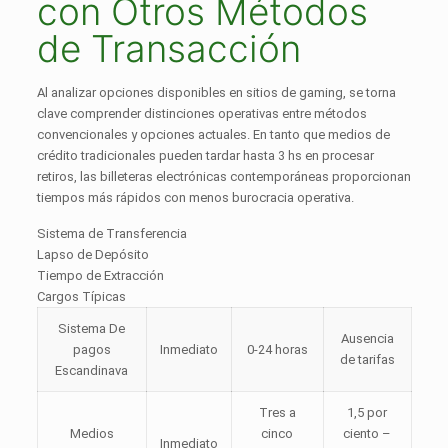
con Otros Métodos
de Transacción
Al analizar opciones disponibles en sitios de gaming, se torna
clave comprender distinciones operativas entre métodos
convencionales y opciones actuales. En tanto que medios de
crédito tradicionales pueden tardar hasta 3 hs en procesar
retiros, las billeteras electrónicas contemporáneas proporcionan
tiempos más rápidos con menos burocracia operativa.
Sistema de Transferencia
Lapso de Depósito
Tiempo de Extracción
Cargos Típicas
Sistema De
Ausencia
pagos
Inmediato
0-24 horas
de tarifas
Escandinava
Tres a
1,5 por
Medios
cinco
ciento –
Inmediato