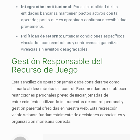
Integración institucional:
Pocas la totalidad de las
entidades bancarias mantienen pactos activos con tal
operador, por lo que es apropiado confirmar accesibilidad
previamente.
Políticas de retorno:
Entender condiciones específicos
vinculados con reembolsos y controversias garantiza
vivencias sin eventos desagradables.
Gestión Responsable del
Recurso de Juego
Esta sencillez de operación jamás debe considerarse como
llamado al desembolso sin control. Recomendamos establecer
restricciones personales previo de iniciar jornadas de
entretenimiento, utilizando instrumentos de control personal y
gestión parental ofrecidas en nuestra web. Esta recreación
viable se basa fundamentalmente de decisiones conscientes y
organización monetaria correcta.