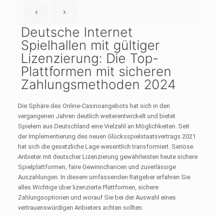
Deutsche Internet
Spielhallen mit gültiger
Lizenzierung: Die Top-
Plattformen mit sicheren
Zahlungsmethoden 2024
Die Sphäre des Online-Casinoangebots hat sich in den
vergangenen Jahren deutlich weiterentwickelt und bietet
Spielern aus Deutschland eine Vielzahl an Möglichkeiten. Seit
der Implementierung des neuen Glücksspielstaatsvertrags 2021
hat sich die gesetzliche Lage wesentlich transformiert. Seriöse
Anbieter mit deutscher Lizenzierung gewährleisten heute sichere
Spielplattformen, faire Gewinnchancen und zuverlässige
Auszahlungen. In diesem umfassenden Ratgeber erfahren Sie
alles Wichtige über lizenzierte Plattformen, sichere
Zahlungsoptionen und worauf Sie bei der Auswahl eines
vertrauenswürdigen Anbieters achten sollten.