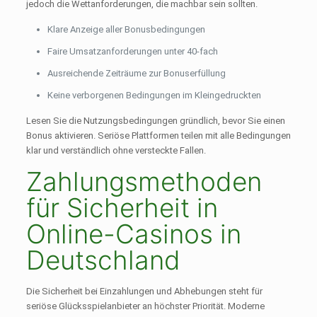
jedoch die Wettanforderungen, die machbar sein sollten.
Klare Anzeige aller Bonusbedingungen
Faire Umsatzanforderungen unter 40-fach
Ausreichende Zeiträume zur Bonuserfüllung
Keine verborgenen Bedingungen im Kleingedruckten
Lesen Sie die Nutzungsbedingungen gründlich, bevor Sie einen
Bonus aktivieren. Seriöse Plattformen teilen mit alle Bedingungen
klar und verständlich ohne versteckte Fallen.
Zahlungsmethoden
für Sicherheit in
Online-Casinos in
Deutschland
Die Sicherheit bei Einzahlungen und Abhebungen steht für
seriöse Glücksspielanbieter an höchster Priorität. Moderne