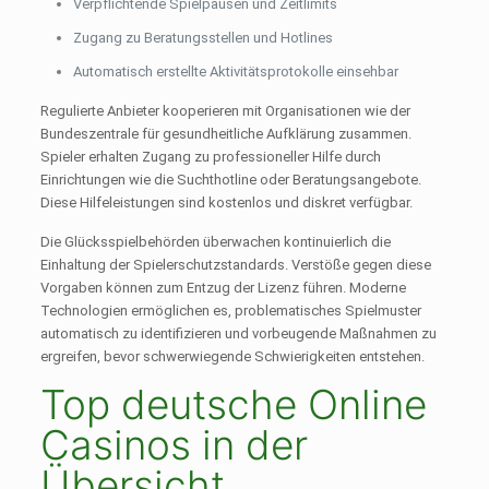
Verpflichtende Spielpausen und Zeitlimits
Zugang zu Beratungsstellen und Hotlines
Automatisch erstellte Aktivitätsprotokolle einsehbar
Regulierte Anbieter kooperieren mit Organisationen wie der
Bundeszentrale für gesundheitliche Aufklärung zusammen.
Spieler erhalten Zugang zu professioneller Hilfe durch
Einrichtungen wie die Suchthotline oder Beratungsangebote.
Diese Hilfeleistungen sind kostenlos und diskret verfügbar.
Die Glücksspielbehörden überwachen kontinuierlich die
Einhaltung der Spielerschutzstandards. Verstöße gegen diese
Vorgaben können zum Entzug der Lizenz führen. Moderne
Technologien ermöglichen es, problematisches Spielmuster
automatisch zu identifizieren und vorbeugende Maßnahmen zu
ergreifen, bevor schwerwiegende Schwierigkeiten entstehen.
Top deutsche Online
Casinos in der
Übersicht