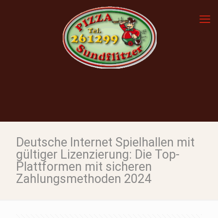
Deutsche Internet Spielhallen mit
gültiger Lizenzierung: Die Top-
Plattformen mit sicheren
Zahlungsmethoden 2024