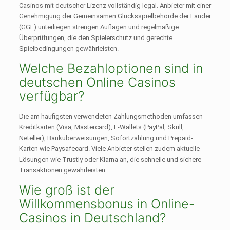
Casinos mit deutscher Lizenz vollständig legal. Anbieter mit einer
Genehmigung der Gemeinsamen Glücksspielbehörde der Länder
(GGL) unterliegen strengen Auflagen und regelmäßige
Überprüfungen, die den Spielerschutz und gerechte
Spielbedingungen gewährleisten.
Welche Bezahloptionen sind in
deutschen Online Casinos
verfügbar?
Die am häufigsten verwendeten Zahlungsmethoden umfassen
Kreditkarten (Visa, Mastercard), E-Wallets (PayPal, Skrill,
Neteller), Banküberweisungen, Sofortzahlung und Prepaid-
Karten wie Paysafecard. Viele Anbieter stellen zudem aktuelle
Lösungen wie Trustly oder Klarna an, die schnelle und sichere
Transaktionen gewährleisten.
Wie groß ist der
Willkommensbonus in Online-
Casinos in Deutschland?