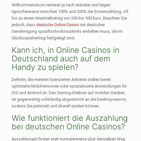
Willkommensboni variieren je nach Anbieter und liegen
typischerweise zwischen 100% und 200% der Ersteinzahlung, oft
bis zu einem Maximalbetrag von 200 bis 500 Euro. Beachten Sie
jedoch, dass
deutsche Online Casino
mit deutscher
Genehmigung spezifische Bonuslimits einhalten muss, die im
Glücksspielvertrag festgelegt sind.
Kann ich, in Online Casinos in
Deutschland auch auf dem
Handy zu spielen?
Definitiv, die meisten lizenzierten Anbieter stellen bereit
optimierte Mobilversionen oder spezialisierte Anwendungen für
iOS und Android an. Das Gaming-Erlebnis auf mobilen Geräten
ist gegenwärtig vollständig abgestimmt an die Desktopversion,
sodass Sie jederzeit und überall spielen können.
Wie funktioniert die Auszahlung
bei deutschen Online Casinos?
Auszahlungen finden statt normalerweise über denselben Weg