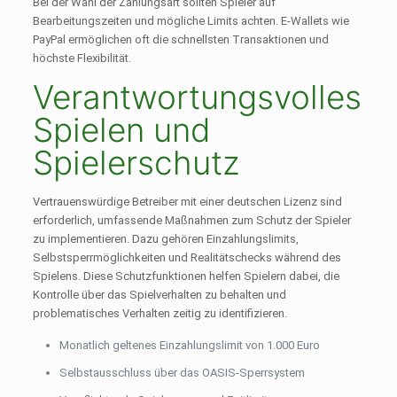
Bei der Wahl der Zahlungsart sollten Spieler auf
Bearbeitungszeiten und mögliche Limits achten. E-Wallets wie
PayPal ermöglichen oft die schnellsten Transaktionen und
höchste Flexibilität.
Verantwortungsvolles
Spielen und
Spielerschutz
Vertrauenswürdige Betreiber mit einer deutschen Lizenz sind
erforderlich, umfassende Maßnahmen zum Schutz der Spieler
zu implementieren. Dazu gehören Einzahlungslimits,
Selbstsperrmöglichkeiten und Realitätschecks während des
Spielens. Diese Schutzfunktionen helfen Spielern dabei, die
Kontrolle über das Spielverhalten zu behalten und
problematisches Verhalten zeitig zu identifizieren.
Monatlich geltenes Einzahlungslimit von 1.000 Euro
Selbstausschluss über das OASIS-Sperrsystem