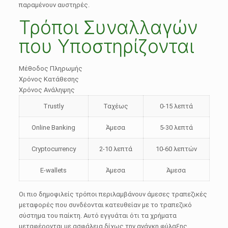
παραμένουν αυστηρές.
Τρόποι Συναλλαγών
που Υποστηρίζονται
Μέθοδος Πληρωμής
Χρόνος Κατάθεσης
Χρόνος Ανάληψης
Trustly
Ταχέως
0-15 λεπτά
Online Banking
Άμεσα
5-30 λεπτά
Cryptocurrency
2-10 λεπτά
10-60 λεπτών
E-wallets
Άμεσα
Άμεσα
Οι πιο δημοφιλείς τρόποι περιλαμβάνουν άμεσες τραπεζικές
μεταφορές που συνδέονται κατευθείαν με το τραπεζικό
σύστημα του παίκτη. Αυτό εγγυάται ότι τα χρήματα
μεταφέρονται με ασφάλεια δίχως την ανάγκη φύλαξης