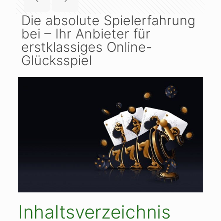
Die absolute Spielerfahrung
bei – Ihr Anbieter für
erstklassiges Online-
Glücksspiel
Inhaltsverzeichnis