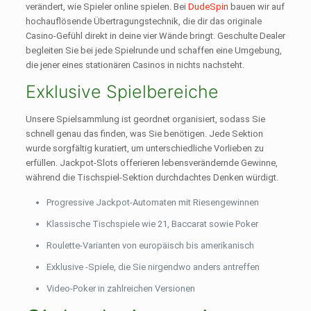
verändert, wie Spieler online spielen. Bei
DudeSpin
bauen wir auf
hochauflösende Übertragungstechnik, die dir das originale
Casino-Gefühl direkt in deine vier Wände bringt. Geschulte Dealer
begleiten Sie bei jede Spielrunde und schaffen eine Umgebung,
die jener eines stationären Casinos in nichts nachsteht.
Exklusive Spielbereiche
Unsere Spielsammlung ist geordnet organisiert, sodass Sie
schnell genau das finden, was Sie benötigen. Jede Sektion
wurde sorgfältig kuratiert, um unterschiedliche Vorlieben zu
erfüllen. Jackpot-Slots offerieren lebensverändernde Gewinne,
während die Tischspiel-Sektion durchdachtes Denken würdigt.
Progressive Jackpot-Automaten mit Riesengewinnen
Klassische Tischspiele wie 21, Baccarat sowie Poker
Roulette-Varianten von europäisch bis amerikanisch
Exklusive -Spiele, die Sie nirgendwo anders antreffen
Video-Poker in zahlreichen Versionen