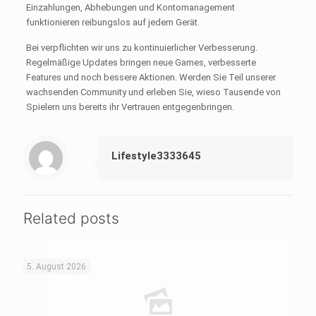
Einzahlungen, Abhebungen und Kontomanagement
funktionieren reibungslos auf jedem Gerät.
Bei verpflichten wir uns zu kontinuierlicher Verbesserung.
Regelmäßige Updates bringen neue Games, verbesserte
Features und noch bessere Aktionen. Werden Sie Teil unserer
wachsenden Community und erleben Sie, wieso Tausende von
Spielern uns bereits ihr Vertrauen entgegenbringen.
Lifestyle3333645
Related posts
5. August 2026