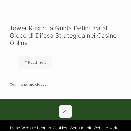
Tower Rush: La Guida Definitiva al
Gioco di Difesa Strategica nei Casino
Online
Read more
Comments are closed.
© 2019 Pizza Sundflitzer. All Rights Reserved.
Diese Website benutzt Cookies. Wenn du die Website weiter