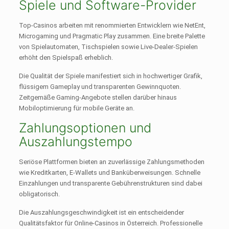
Spiele und Software-Provider
Top-Casinos arbeiten mit renommierten Entwicklern wie NetEnt,
Microgaming und Pragmatic Play zusammen. Eine breite Palette
von Spielautomaten, Tischspielen sowie Live-Dealer-Spielen
erhöht den Spielspaß erheblich.
Die Qualität der Spiele manifestiert sich in hochwertiger Grafik,
flüssigem Gameplay und transparenten Gewinnquoten.
Zeitgemäße Gaming-Angebote stellen darüber hinaus
Mobiloptimierung für mobile Geräte an.
Zahlungsoptionen und
Auszahlungstempo
Seriöse Plattformen bieten an zuverlässige Zahlungsmethoden
wie Kreditkarten, E-Wallets und Banküberweisungen. Schnelle
Einzahlungen und transparente Gebührenstrukturen sind dabei
obligatorisch.
Die Auszahlungsgeschwindigkeit ist ein entscheidender
Qualitätsfaktor für Online-Casinos in Österreich. Professionelle