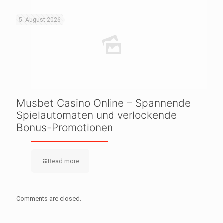
5. August 2026
Musbet Casino Online – Spannende
Spielautomaten und verlockende
Bonus-Promotionen
Read more
Comments are closed.