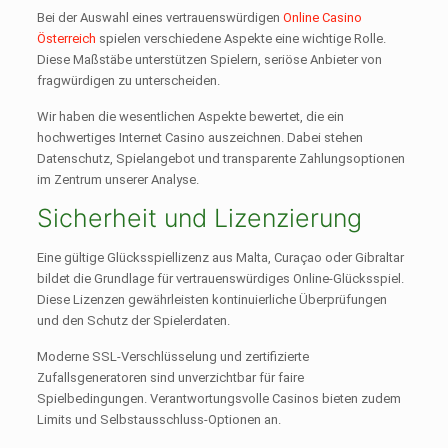
Bei der Auswahl eines vertrauenswürdigen
Online Casino
Österreich
spielen verschiedene Aspekte eine wichtige Rolle.
Diese Maßstäbe unterstützen Spielern, seriöse Anbieter von
fragwürdigen zu unterscheiden.
Wir haben die wesentlichen Aspekte bewertet, die ein
hochwertiges Internet Casino auszeichnen. Dabei stehen
Datenschutz, Spielangebot und transparente Zahlungsoptionen
im Zentrum unserer Analyse.
Sicherheit und Lizenzierung
Eine gültige Glücksspiellizenz aus Malta, Curaçao oder Gibraltar
bildet die Grundlage für vertrauenswürdiges Online-Glücksspiel.
Diese Lizenzen gewährleisten kontinuierliche Überprüfungen
und den Schutz der Spielerdaten.
Moderne SSL-Verschlüsselung und zertifizierte
Zufallsgeneratoren sind unverzichtbar für faire
Spielbedingungen. Verantwortungsvolle Casinos bieten zudem
Limits und Selbstausschluss-Optionen an.