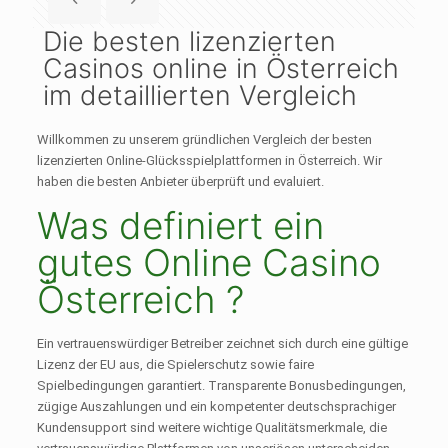
Die besten lizenzierten
Casinos online in Österreich
im detaillierten Vergleich
Willkommen zu unserem gründlichen Vergleich der besten
lizenzierten Online-Glücksspielplattformen in Österreich. Wir
haben die besten Anbieter überprüft und evaluiert.
Was definiert ein
gutes Online Casino
Österreich ?
Ein vertrauenswürdiger Betreiber zeichnet sich durch eine gültige
Lizenz der EU aus, die Spielerschutz sowie faire
Spielbedingungen garantiert. Transparente Bonusbedingungen,
zügige Auszahlungen und ein kompetenter deutschsprachiger
Kundensupport sind weitere wichtige Qualitätsmerkmale, die