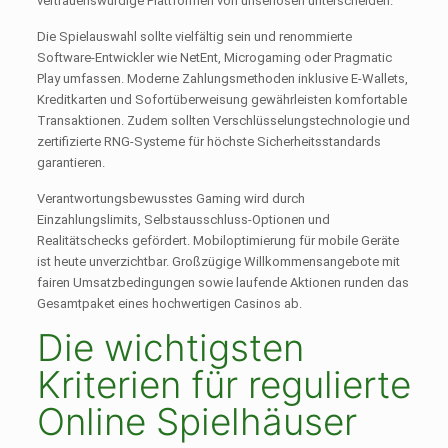
vertrauenswürdige Plattformen von unseriösen unterscheiden.
Die Spielauswahl sollte vielfältig sein und renommierte
Software-Entwickler wie NetEnt, Microgaming oder Pragmatic
Play umfassen. Moderne Zahlungsmethoden inklusive E-Wallets,
Kreditkarten und Sofortüberweisung gewährleisten komfortable
Transaktionen. Zudem sollten Verschlüsselungstechnologie und
zertifizierte RNG-Systeme für höchste Sicherheitsstandards
garantieren.
Verantwortungsbewusstes Gaming wird durch
Einzahlungslimits, Selbstausschluss-Optionen und
Realitätschecks gefördert. Mobiloptimierung für mobile Geräte
ist heute unverzichtbar. Großzügige Willkommensangebote mit
fairen Umsatzbedingungen sowie laufende Aktionen runden das
Gesamtpaket eines hochwertigen Casinos ab.
Die wichtigsten
Kriterien für regulierte
Online Spielhäuser