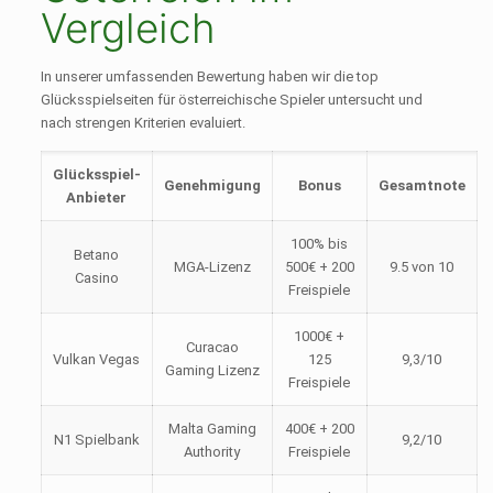
Vergleich
In unserer umfassenden Bewertung haben wir die top
Glücksspielseiten für österreichische Spieler untersucht und
nach strengen Kriterien evaluiert.
Glücksspiel-
Genehmigung
Bonus
Gesamtnote
Anbieter
100% bis
Betano
MGA-Lizenz
500€ + 200
9.5 von 10
Casino
Freispiele
1000€ +
Curacao
Vulkan Vegas
125
9,3/10
Gaming Lizenz
Freispiele
Malta Gaming
400€ + 200
N1 Spielbank
9,2/10
Authority
Freispiele