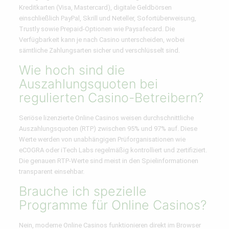
Kreditkarten (Visa, Mastercard), digitale Geldbörsen
einschließlich PayPal, Skrill und Neteller, Sofortüberweisung,
Trustly sowie Prepaid-Optionen wie Paysafecard. Die
Verfügbarkeit kann je nach Casino unterscheiden, wobei
sämtliche Zahlungsarten sicher und verschlüsselt sind.
Wie hoch sind die
Auszahlungsquoten bei
regulierten Casino-Betreibern?
Seriöse lizenzierte Online Casinos weisen durchschnittliche
Auszahlungsquoten (RTP) zwischen 95% und 97% auf. Diese
Werte werden von unabhängigen Prüforganisationen wie
eCOGRA oder iTech Labs regelmäßig kontrolliert und zertifiziert.
Die genauen RTP-Werte sind meist in den Spielinformationen
transparent einsehbar.
Brauche ich spezielle
Programme für Online Casinos?
Nein, moderne Online Casinos funktionieren direkt im Browser