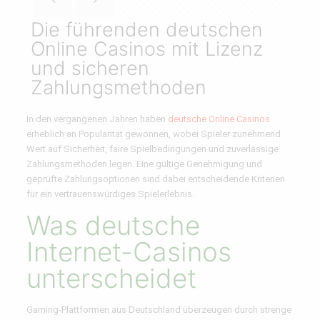
Die führenden deutschen
Online Casinos mit Lizenz
und sicheren
Zahlungsmethoden
In den vergangenen Jahren haben
deutsche Online Casinos
erheblich an Popularität gewonnen, wobei Spieler zunehmend
Wert auf Sicherheit, faire Spielbedingungen und zuverlässige
Zahlungsmethoden legen. Eine gültige Genehmigung und
geprüfte Zahlungsoptionen sind dabei entscheidende Kriterien
für ein vertrauenswürdiges Spielerlebnis.
Was deutsche
Internet-Casinos
unterscheidet
Gaming-Plattformen aus Deutschland überzeugen durch strenge