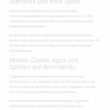
Startboni und freie Spins
Neue Spieler profitieren häufig von verlockenden
Willkommenspaketen, die Einzahlungsboni von bis zu 100%
sowie eine umfangreiche Anzahl an Freispielen für populäre
Spielautomaten enthalten.
Die Bonuskonditionen sollten stets transparent präsentiert
werden, mit angemessenen Umsatzvorgaben zwischen dem 30-
bis 40-fachen des Bonusbetrags und einer angemessenen
Gültigkeitsdauer.
Mobile Casino Apps und
Spielen auf dem Handy
Zeitgemäße Plattformen bieten mobile Versionen mit
Optimierungen oder dedizierte Apps für iOS und Android, die
das komplette Spielportfolio auch mobil zugänglich machen
und reibungslose Spielerfahrungen garantieren.
Die mobile Nutzung ermöglicht vollständigen Zugriff auf
sämtliche Features, einschließlich Einzahlungen und