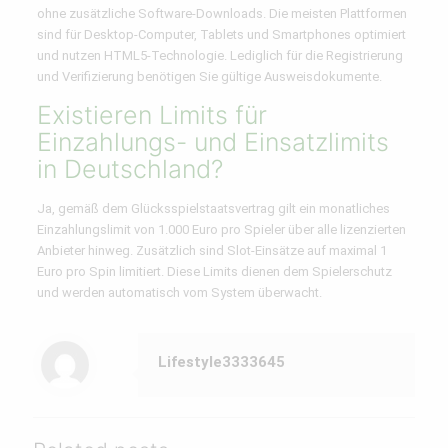
ohne zusätzliche Software-Downloads. Die meisten Plattformen
sind für Desktop-Computer, Tablets und Smartphones optimiert
und nutzen HTML5-Technologie. Lediglich für die Registrierung
und Verifizierung benötigen Sie gültige Ausweisdokumente.
Existieren Limits für
Einzahlungs- und Einsatzlimits
in Deutschland?
Ja, gemäß dem Glücksspielstaatsvertrag gilt ein monatliches
Einzahlungslimit von 1.000 Euro pro Spieler über alle lizenzierten
Anbieter hinweg. Zusätzlich sind Slot-Einsätze auf maximal 1
Euro pro Spin limitiert. Diese Limits dienen dem Spielerschutz
und werden automatisch vom System überwacht.
Lifestyle3333645