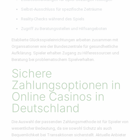
Selbst-Ausschluss für spezifische Zeiträume
Reality-Checks während des Spiels
Zugriff zu Beratungsstellen und Hilfsangeboten
Etablierte Glücksspieleinrichtungen arbeiten zusammen mit
Organisationen wie der Bundeszentrale für gesundheitliche
Aufklärung. Spieler erhalten Zugang zu Hilferessourcen und
Beratung bei problematischem Spielverhalten.
Sichere
Zahlungsoptionen in
Online Casinos in
Deutschland
Die Auswahl der passenden Zahlungsmethode ist für Spieler von
wesentlicher Bedeutung, da sie sowohl Schutz als auch
Bequemlichkeit bei Transaktionen sicherstellt. Aktuelle Anbieter