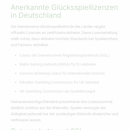
Anerkannte Glücksspiellizenzen
in Deutschland
Die Gemeinsame Glücksspielbehörde der Länder vergibt
offizielle Lizenzen an zertifizierte Anbieter. Diese Lizenzerteilung
stellt sicher, dass Anbieter höchste Standards bei Spielerschutz
und Fairness einhalten.
Lizenz der Gemeinsamen Regulierungsbehörde (GGL)
Malta Gaming Authority (MGA) für EU-Anbieter
Curacao eGaming Lizenz für internationale Casinos
Gibraltar Gambling Commission für UK-Anbieter
UK Gambling Commission als Qualitätssiegel
Vertrauenswürdige Betreiber präsentieren ihre Lizenznummer
deutlich sichtbar auf der Webseite. Spieler vermögen die
Gültigkeit jederzeit bei der zuständigen Behörde überprüfen und
verifizieren lassen.