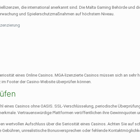
ellizenzen, die international anerkannt sind. Die Malta Gaming Behörde und 
Überwachung und Spielerschutzmaßnahmen auf höchstem Niveau.
izenzierung
eriosität eines Online Casinos. MGA-lizenzierte Casinos müssen sich an sehr 
enz im Footer der Casino-Website überprüfen können.
rüfen
 Wahl eines Casinos ohne OASIS. SSL-Verschlüsselung, periodische Überprüfu
rkmale. Vertrauenswürdige Plattformen veröffentlichen ihre Gewinnquoten un
 wertvollen Aufschluss über die Seriosität eines Casinos. Achten Sie auf s
te Gebühren, unrealistische Bonusversprechen oder fehlende Kontaktmöglich