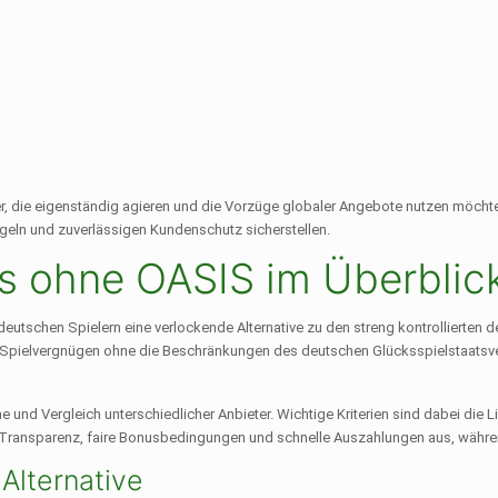
r, die eigenständig agieren und die Vorzüge globaler Angebote nutzen möchten
regeln und zuverlässigen Kundenschutz sicherstellen.
s ohne OASIS im Überblic
deutschen Spielern eine verlockende Alternative zu den streng kontrollierten 
 Spielvergnügen ohne die Beschränkungen des deutschen Glücksspielstaatsve
 und Vergleich unterschiedlicher Anbieter. Wichtige Kriterien sind dabei die 
Transparenz, faire Bonusbedingungen und schnelle Auszahlungen aus, während
Alternative