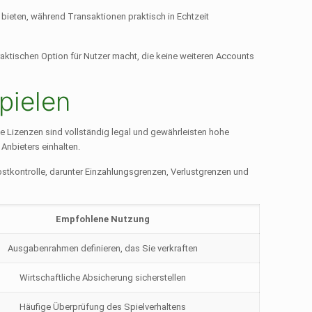
 bieten, während Transaktionen praktisch in Echtzeit
raktischen Option für Nutzer macht, die keine weiteren Accounts
pielen
e Lizenzen sind vollständig legal und gewährleisten hohe
Anbieters einhalten.
stkontrolle, darunter Einzahlungsgrenzen, Verlustgrenzen und
Empfohlene Nutzung
Ausgabenrahmen definieren, das Sie verkraften
Wirtschaftliche Absicherung sicherstellen
Häufige Überprüfung des Spielverhaltens