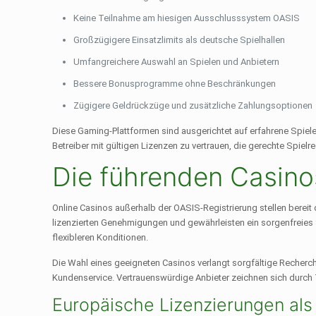
Keine Teilnahme am hiesigen Ausschlusssystem OASIS
Großzügigere Einsatzlimits als deutsche Spielhallen
Umfangreichere Auswahl an Spielen und Anbietern
Bessere Bonusprogramme ohne Beschränkungen
Zügigere Geldrückzüge und zusätzliche Zahlungsoptionen
Diese Gaming-Plattformen sind ausgerichtet auf erfahrene Spiele
Betreiber mit gültigen Lizenzen zu vertrauen, die gerechte Spiel
Die führenden Casino
Online Casinos außerhalb der OASIS-Registrierung stellen bereit 
lizenzierten Genehmigungen und gewährleisten ein sorgenfreies
flexibleren Konditionen.
Die Wahl eines geeigneten Casinos verlangt sorgfältige Recherche
Kundenservice. Vertrauenswürdige Anbieter zeichnen sich durch 
Europäische Lizenzierungen als 