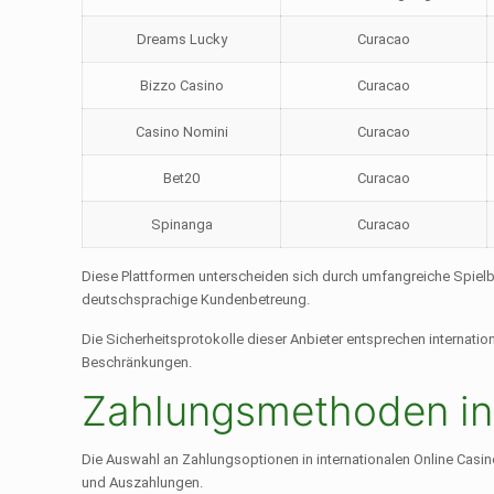
Dreams Lucky
Curacao
Bizzo Casino
Curacao
Casino Nomini
Curacao
Bet20
Curacao
Spinanga
Curacao
Diese Plattformen unterscheiden sich durch umfangreiche Spielb
deutschsprachige Kundenbetreung.
Die Sicherheitsprotokolle dieser Anbieter entsprechen internat
Beschränkungen.
Zahlungsmethoden in
Die Auswahl an Zahlungsoptionen in internationalen Online Casino
und Auszahlungen.