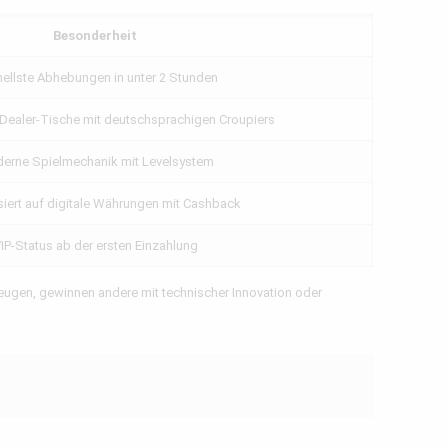
Besonderheit
ellste Abhebungen in unter 2 Stunden
-Dealer-Tische mit deutschsprachigen Croupiers
erne Spielmechanik mit Levelsystem
siert auf digitale Währungen mit Cashback
IP-Status ab der ersten Einzahlung
zeugen, gewinnen andere mit technischer Innovation oder