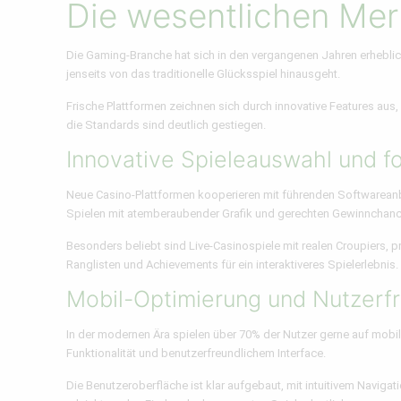
Die wesentlichen Mer
Die Gaming-Branche hat sich in den vergangenen Jahren erheblich 
jenseits von das traditionelle Glücksspiel hinausgeht.
Frische Plattformen zeichnen sich durch innovative Features aus, 
die Standards sind deutlich gestiegen.
Innovative Spieleauswahl und fo
Neue Casino-Plattformen kooperieren mit führenden Softwareanb
Spielen mit atemberaubender Grafik und gerechten Gewinnchanc
Besonders beliebt sind Live-Casinospiele mit realen Croupiers, p
Ranglisten und Achievements für ein interaktiveres Spielerlebnis.
Mobil-Optimierung und Nutzerfr
In der modernen Ära spielen über 70% der Nutzer gerne auf mobi
Funktionalität und benutzerfreundlichem Interface.
Die Benutzeroberfläche ist klar aufgebaut, mit intuitivem Navigat