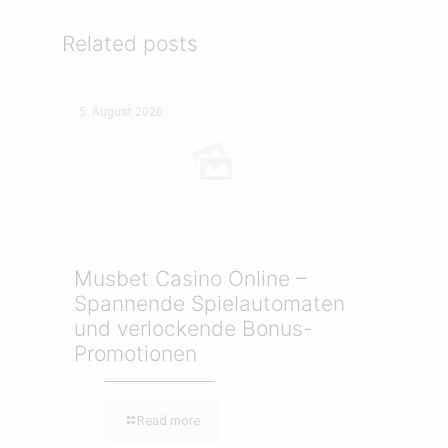
Related posts
5. August 2026
Musbet Casino Online –
Spannende Spielautomaten
und verlockende Bonus-
Promotionen
Read more