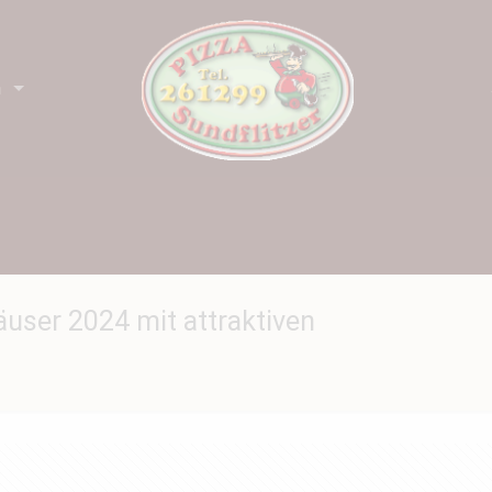
n
äuser 2024 mit attraktiven