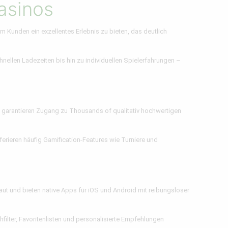
asinos
m Kunden ein exzellentes Erlebnis zu bieten, das deutlich
hnellen Ladezeiten bis hin zu individuellen Spielerfahrungen –
 garantieren Zugang zu Thousands of qualitativ hochwertigen
ferieren häufig Gamification-Features wie Turniere und
ut und bieten native Apps für iOS und Android mit reibungsloser
hfilter, Favoritenlisten und personalisierte Empfehlungen