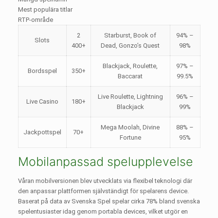
Mest populära titlar
RTP-område
2
Starburst, Book of
94% –
Slots
400+
Dead, Gonzo’s Quest
98%
Blackjack, Roulette,
97% –
Bordsspel
350+
Baccarat
99.5%
Live Roulette, Lightning
96% –
Live Casino
180+
Blackjack
99%
Mega Moolah, Divine
88% –
Jackpottspel
70+
Fortune
95%
Mobilanpassad spelupplevelse
Våran mobilversionen blev utvecklats via flexibel teknologi där
den anpassar plattformen självständigt för spelarens device.
Baserat på data av Svenska Spel spelar cirka 78% bland svenska
spelentusiaster idag genom portabla devices, vilket utgör en