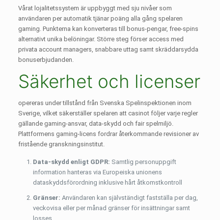
Vårat lojalitetssystem är uppbyggt med sju nivåer som
användaren per automatik tjänar poäng alla gång spelaren
gaming. Punkterna kan konverteras till bonus-pengar, free-spins
alternativt unika belöningar. Större steg förser access med
privata account managers, snabbare uttag samt skräddarsydda
bonuserbjudanden.
Säkerhet och licenser
opereras under tillstånd från Svenska Spelinspektionen inom
Sverige, vilket säkerställer spelaren att casinot följer varje regler
gällande gaming-ansvar, data-skydd och fair spelmiljö.
Plattformens gaming-licens fordrar återkommande revisioner av
fristående granskningsinstitut.
Data-skydd enligt GDPR:
Samtlig personuppgift
information hanteras via Europeiska unionens
dataskyddsförordning inklusive hårt åtkomstkontroll
Gränser:
Användaren kan självständigt fastställa per dag,
veckovisa eller per månad gränser för insättningar samt
losses