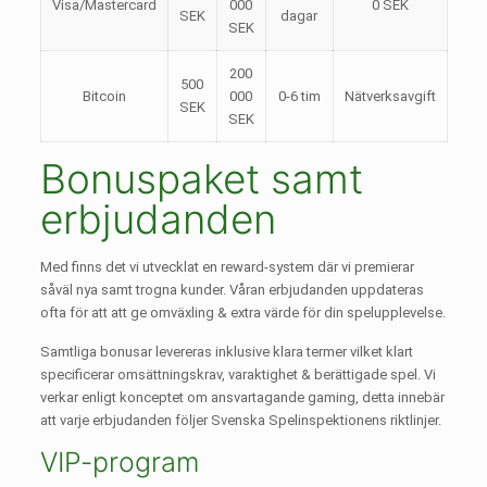
Visa/Mastercard
000
0 SEK
SEK
dagar
SEK
200
500
Bitcoin
000
0-6 tim
Nätverksavgift
SEK
SEK
Bonuspaket samt
erbjudanden
Med finns det vi utvecklat en reward-system där vi premierar
såväl nya samt trogna kunder. Våran erbjudanden uppdateras
ofta för att att ge omväxling & extra värde för din spelupplevelse.
Samtliga bonusar levereras inklusive klara termer vilket klart
specificerar omsättningskrav, varaktighet & berättigade spel. Vi
verkar enligt konceptet om ansvartagande gaming, detta innebär
att varje erbjudanden följer Svenska Spelinspektionens riktlinjer.
VIP-program