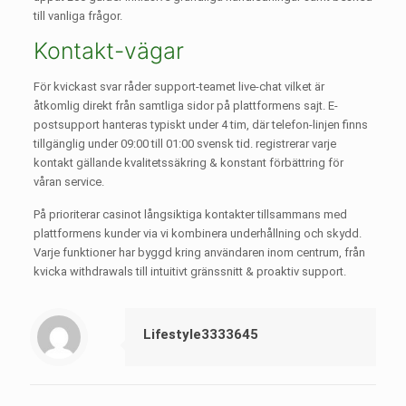
till vanliga frågor.
Kontakt-vägar
För kvickast svar råder support-teamet live-chat vilket är
åtkomlig direkt från samtliga sidor på plattformens sajt. E-
postsupport hanteras typiskt under 4 tim, där telefon-linjen finns
tillgänglig under 09:00 till 01:00 svensk tid. registrerar varje
kontakt gällande kvalitetssäkring & konstant förbättring för
våran service.
På prioriterar casinot långsiktiga kontakter tillsammans med
plattformens kunder via vi kombinera underhållning och skydd.
Varje funktioner har byggd kring användaren inom centrum, från
kvicka withdrawals till intuitivt gränssnitt & proaktiv support.
Lifestyle3333645