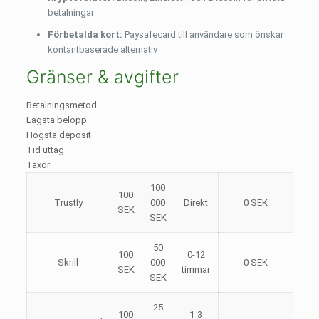
betalningar
Förbetalda kort:
Paysafecard till användare som önskar
kontantbaserade alternativ
Gränser & avgifter
Betalningsmetod
Lägsta belopp
Högsta deposit
Tid uttag
Taxor
100
100
Trustly
000
Direkt
0 SEK
SEK
SEK
50
100
0-12
Skrill
000
0 SEK
SEK
timmar
SEK
25
100
1-3