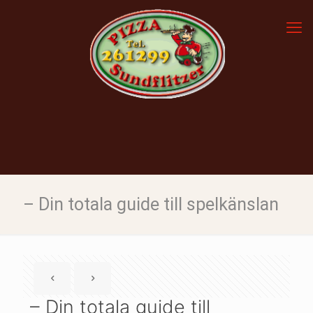
– Din totala guide till spelkänslan
– Din totala guide till