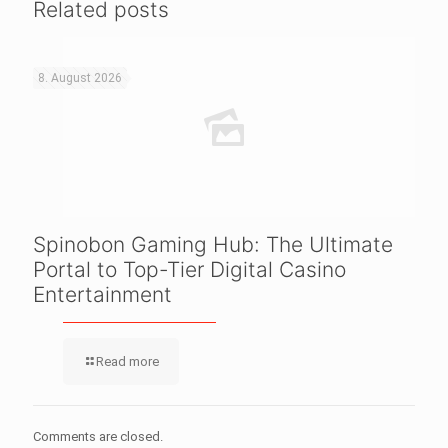
Related posts
8. August 2026
Spinobon Gaming Hub: The Ultimate
Portal to Top-Tier Digital Casino
Entertainment
Read more
Comments are closed.