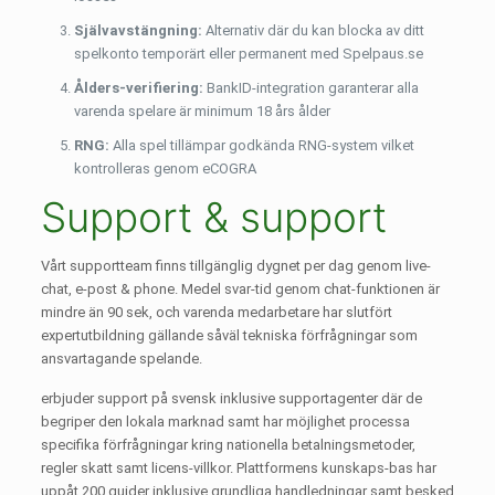
Självavstängning:
Alternativ där du kan blocka av ditt
spelkonto temporärt eller permanent med Spelpaus.se
Ålders-verifiering:
BankID-integration garanterar alla
varenda spelare är minimum 18 års ålder
RNG:
Alla spel tillämpar godkända RNG-system vilket
kontrolleras genom eCOGRA
Support & support
Vårt supportteam finns tillgänglig dygnet per dag genom live-
chat, e-post & phone. Medel svar-tid genom chat-funktionen är
mindre än 90 sek, och varenda medarbetare har slutfört
expertutbildning gällande såväl tekniska förfrågningar som
ansvartagande spelande.
erbjuder support på svensk inklusive supportagenter där de
begriper den lokala marknad samt har möjlighet processa
specifika förfrågningar kring nationella betalningsmetoder,
regler skatt samt licens-villkor. Plattformens kunskaps-bas har
uppåt 200 guider inklusive grundliga handledningar samt besked