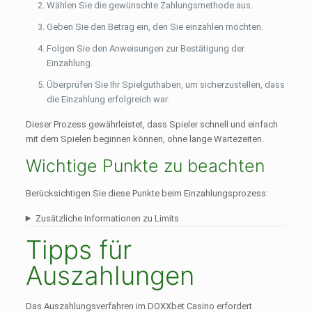
Wählen Sie die gewünschte Zahlungsmethode aus.
Geben Sie den Betrag ein, den Sie einzahlen möchten.
Folgen Sie den Anweisungen zur Bestätigung der
Einzahlung.
Überprüfen Sie Ihr Spielguthaben, um sicherzustellen, dass
die Einzahlung erfolgreich war.
Dieser Prozess gewährleistet, dass Spieler schnell und einfach
mit dem Spielen beginnen können, ohne lange Wartezeiten.
Wichtige Punkte zu beachten
Berücksichtigen Sie diese Punkte beim Einzahlungsprozess:
Zusätzliche Informationen zu Limits
Tipps für
Auszahlungen
Das Auszahlungsverfahren im DOXXbet Casino erfordert