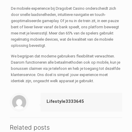
De mobiele experience bij Dragobet Casino onderscheidt zich
door snelle laadsnelheden, intuïtieve navigatie en touch-
geoptimaliseerde gameplay. Of je nu in de trein zit, in een pauze
bent of liever liever vanaf de bank speelt, ons platform beweegt
mee met je levensstijl. Meer dan 65% van de spelers gebruikt
regelmatig mobiele devices, wat de kwaliteit van de mobiele
oplossing bevestigt.
We begrijpen dat moderne gebruikers flexibiliteit verwachten.
Daarom functioneren alle betaalmethoden ook op mobile, kun je
bonussen claimen via je telefoon en heb je toegang tot dezelfde
klantenservice. Ons doel is simpel: jouw experience moet
identiek zijn, ongeacht welk apparaat je gebruikt.
Lifestyle3333645
Related posts