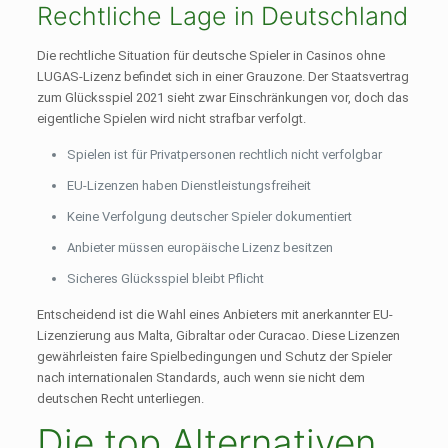
Rechtliche Lage in Deutschland
Die rechtliche Situation für deutsche Spieler in Casinos ohne
LUGAS-Lizenz befindet sich in einer Grauzone. Der Staatsvertrag
zum Glücksspiel 2021 sieht zwar Einschränkungen vor, doch das
eigentliche Spielen wird nicht strafbar verfolgt.
Spielen ist für Privatpersonen rechtlich nicht verfolgbar
EU-Lizenzen haben Dienstleistungsfreiheit
Keine Verfolgung deutscher Spieler dokumentiert
Anbieter müssen europäische Lizenz besitzen
Sicheres Glücksspiel bleibt Pflicht
Entscheidend ist die Wahl eines Anbieters mit anerkannter EU-
Lizenzierung aus Malta, Gibraltar oder Curacao. Diese Lizenzen
gewährleisten faire Spielbedingungen und Schutz der Spieler
nach internationalen Standards, auch wenn sie nicht dem
deutschen Recht unterliegen.
Die top Alternativen