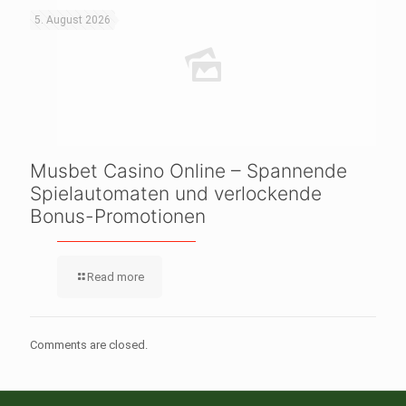
5. August 2026
Musbet Casino Online – Spannende
Spielautomaten und verlockende
Bonus-Promotionen
Read more
Comments are closed.