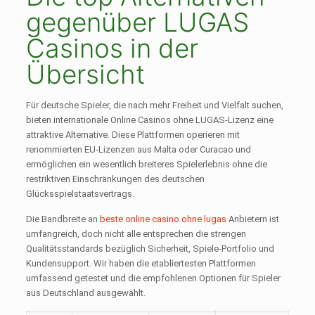
gegenüber LUGAS
Casinos in der
Übersicht
Für deutsche Spieler, die nach mehr Freiheit und Vielfalt suchen,
bieten internationale Online Casinos ohne LUGAS-Lizenz eine
attraktive Alternative. Diese Plattformen operieren mit
renommierten EU-Lizenzen aus Malta oder Curacao und
ermöglichen ein wesentlich breiteres Spielerlebnis ohne die
restriktiven Einschränkungen des deutschen
Glücksspielstaatsvertrags.
Die Bandbreite an
beste online casino ohne lugas
Anbietern ist
umfangreich, doch nicht alle entsprechen die strengen
Qualitätsstandards bezüglich Sicherheit, Spiele-Portfolio und
Kundensupport. Wir haben die etabliertesten Plattformen
umfassend getestet und die empfohlenen Optionen für Spieler
aus Deutschland ausgewählt.