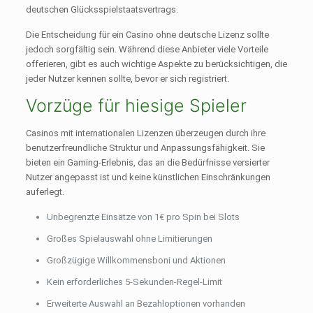
deutschen Glücksspielstaatsvertrags.
Die Entscheidung für ein Casino ohne deutsche Lizenz sollte
jedoch sorgfältig sein. Während diese Anbieter viele Vorteile
offerieren, gibt es auch wichtige Aspekte zu berücksichtigen, die
jeder Nutzer kennen sollte, bevor er sich registriert.
Vorzüge für hiesige Spieler
Casinos mit internationalen Lizenzen überzeugen durch ihre
benutzerfreundliche Struktur und Anpassungsfähigkeit. Sie
bieten ein Gaming-Erlebnis, das an die Bedürfnisse versierter
Nutzer angepasst ist und keine künstlichen Einschränkungen
auferlegt.
Unbegrenzte Einsätze von 1€ pro Spin bei Slots
Großes Spielauswahl ohne Limitierungen
Großzügige Willkommensboni und Aktionen
Kein erforderliches 5-Sekunden-Regel-Limit
Erweiterte Auswahl an Bezahloptionen vorhanden