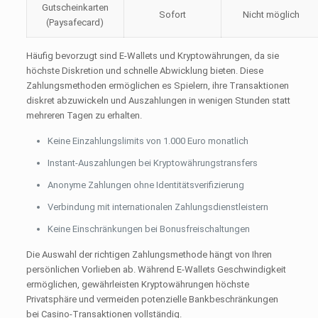
Gutscheinkarten
Sofort
Nicht möglich
(Paysafecard)
Häufig bevorzugt sind E-Wallets und Kryptowährungen, da sie
höchste Diskretion und schnelle Abwicklung bieten. Diese
Zahlungsmethoden ermöglichen es Spielern, ihre Transaktionen
diskret abzuwickeln und Auszahlungen in wenigen Stunden statt
mehreren Tagen zu erhalten.
Keine Einzahlungslimits von 1.000 Euro monatlich
Instant-Auszahlungen bei Kryptowährungstransfers
Anonyme Zahlungen ohne Identitätsverifizierung
Verbindung mit internationalen Zahlungsdienstleistern
Keine Einschränkungen bei Bonusfreischaltungen
Die Auswahl der richtigen Zahlungsmethode hängt von Ihren
persönlichen Vorlieben ab. Während E-Wallets Geschwindigkeit
ermöglichen, gewährleisten Kryptowährungen höchste
Privatsphäre und vermeiden potenzielle Bankbeschränkungen
bei Casino-Transaktionen vollständig.