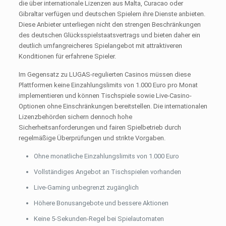
die über internationale Lizenzen aus Malta, Curacao oder
Gibraltar verfügen und deutschen Spielern ihre Dienste anbieten.
Diese Anbieter unterliegen nicht den strengen Beschränkungen
des deutschen Glücksspielstaatsvertrags und bieten daher ein
deutlich umfangreicheres Spielangebot mit attraktiveren
Konditionen für erfahrene Spieler.
Im Gegensatz zu LUGAS-regulierten Casinos müssen diese
Plattformen keine Einzahlungslimits von 1.000 Euro pro Monat
implementieren und können Tischspiele sowie Live-Casino-
Optionen ohne Einschränkungen bereitstellen. Die internationalen
Lizenzbehörden sichern dennoch hohe
Sicherheitsanforderungen und fairen Spielbetrieb durch
regelmäßige Überprüfungen und strikte Vorgaben.
Ohne monatliche Einzahlungslimits von 1.000 Euro
Vollständiges Angebot an Tischspielen vorhanden
Live-Gaming unbegrenzt zugänglich
Höhere Bonusangebote und bessere Aktionen
Keine 5-Sekunden-Regel bei Spielautomaten