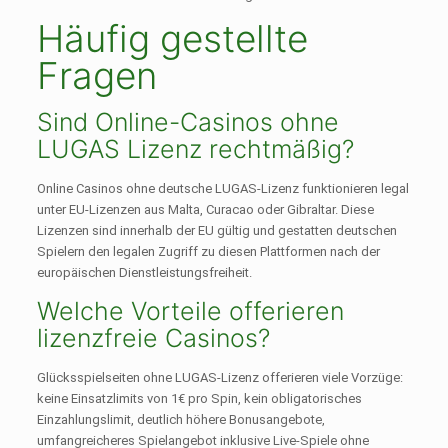
Häufig gestellte
Fragen
Sind Online-Casinos ohne
LUGAS Lizenz rechtmäßig?
Online Casinos ohne deutsche LUGAS-Lizenz funktionieren legal
unter EU-Lizenzen aus Malta, Curacao oder Gibraltar. Diese
Lizenzen sind innerhalb der EU gültig und gestatten deutschen
Spielern den legalen Zugriff zu diesen Plattformen nach der
europäischen Dienstleistungsfreiheit.
Welche Vorteile offerieren
lizenzfreie Casinos?
Glücksspielseiten ohne LUGAS-Lizenz offerieren viele Vorzüge:
keine Einsatzlimits von 1€ pro Spin, kein obligatorisches
Einzahlungslimit, deutlich höhere Bonusangebote,
umfangreicheres Spielangebot inklusive Live-Spiele ohne