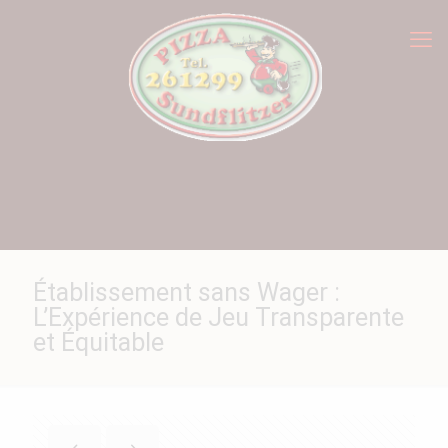
Établissement sans Wager :
L’Expérience de Jeu Transparente
et Équitable