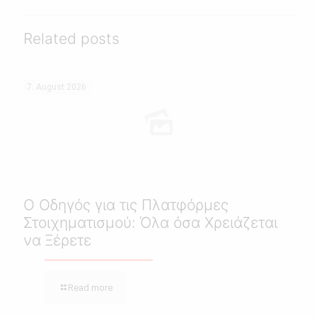
Related posts
7. August 2026
Ο Οδηγός για τις Πλατφόρμες
Στοιχηματισμού: Όλα όσα Χρειάζεται
να Ξέρετε
Read more