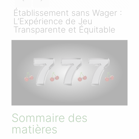
Établissement sans Wager :
L’Expérience de Jeu
Transparente et Équitable
Sommaire des
matières