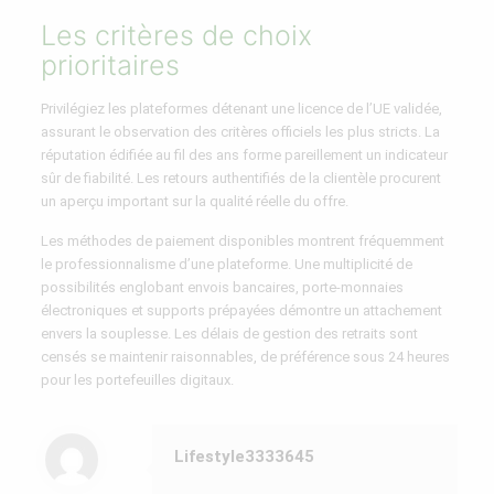
Les critères de choix
prioritaires
Privilégiez les plateformes détenant une licence de l’UE validée,
assurant le observation des critères officiels les plus stricts. La
réputation édifiée au fil des ans forme pareillement un indicateur
sûr de fiabilité. Les retours authentifiés de la clientèle procurent
un aperçu important sur la qualité réelle du offre.
Les méthodes de paiement disponibles montrent fréquemment
le professionnalisme d’une plateforme. Une multiplicité de
possibilités englobant envois bancaires, porte-monnaies
électroniques et supports prépayées démontre un attachement
envers la souplesse. Les délais de gestion des retraits sont
censés se maintenir raisonnables, de préférence sous 24 heures
pour les portefeuilles digitaux.
Lifestyle3333645