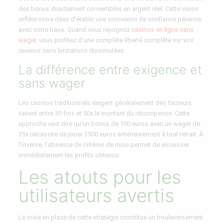
des bonus directement convertibles en argent réel. Cette vision
reflète notre désir d’établir une connexion de confiance pérenne
avec notre base. Quand vous rejoignez
casinos en ligne sans
wager
, vous profitez d’une complète liberté complète sur vos
revenus sans limitations dissimulées.
La différence entre exigence et
sans wager
Les casinos traditionnels exigent généralement des facteurs
variant entre 30 fois et 50x le montant du récompense. Cette
approche veut dire qu’un bonus de 100 euros avec un wager de
35x nécessite de jouer 3500 euros antérieurement à tout retrait. À
l’inverse, l’absence de critères de mise permet de encaisser
immédiatement les profits obtenus.
Les atouts pour les
utilisateurs avertis
La mise en place de cette stratégie constitue un bouleversement