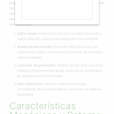
la ejercicio permanente y el refinamiento de destrezas. El arsenal
de inicio dispara proyectiles elementales, mientras que
configuraciones de alto nivel comprenden proyectiles de alta
temperatura hábil de destruir bancos enteros de especies al
mismo tiempo.
Caña simple:
Instrumento primaria con cadencia media y
fuerza reducido, óptima para adaptación con controles
Arpón perfeccionado:
Eleva velocidad de disparo en
cuarenta por ciento, disminuyendo períodos de viaje hacia
objetivos lejanos
Lanzador de partículas:
Sistema de alto nivel que cruza
múltiples blancos en línea lineal, optimizando rendimiento
en agrupaciones concentradas
Rayo submarino:
Emisión continua de energía
concentrada, eficaz contra líderes con barras de defensa
extendidas
Características