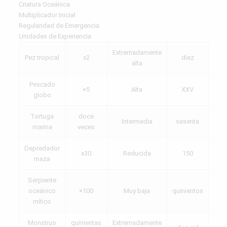
Criatura Oceánica
Multiplicador Inicial
Regularidad de Emergencia
Unidades de Experiencia
Extremadamente
Pez tropical
x2
diez
alta
Pescado
×5
Alta
XXV
globo
Tortuga
doce
Intermedia
sesenta
marina
veces
Depredador
x30
Reducida
150
maza
Serpiente
oceánico
×100
Muy baja
quinientos
mítico
Monstruo
quinientas
Extremadamente