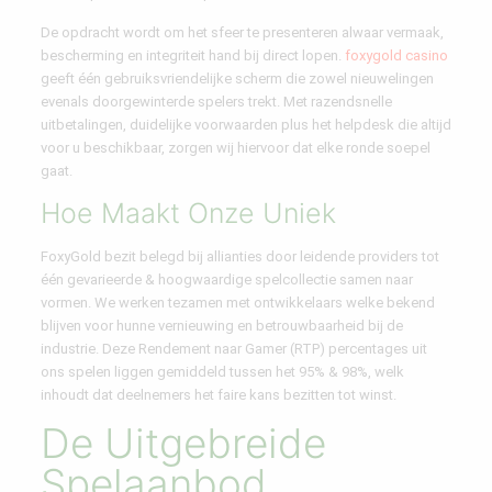
De opdracht wordt om het sfeer te presenteren alwaar vermaak,
bescherming en integriteit hand bij direct lopen.
foxygold casino
geeft één gebruiksvriendelijke scherm die zowel nieuwelingen
evenals doorgewinterde spelers trekt. Met razendsnelle
uitbetalingen, duidelijke voorwaarden plus het helpdesk die altijd
voor u beschikbaar, zorgen wij hiervoor dat elke ronde soepel
gaat.
Hoe Maakt Onze Uniek
FoxyGold bezit belegd bij allianties door leidende providers tot
één gevarieerde & hoogwaardige spelcollectie samen naar
vormen. We werken tezamen met ontwikkelaars welke bekend
blijven voor hunne vernieuwing en betrouwbaarheid bij de
industrie. Deze Rendement naar Gamer (RTP) percentages uit
ons spelen liggen gemiddeld tussen het 95% & 98%, welk
inhoudt dat deelnemers het faire kans bezitten tot winst.
De Uitgebreide
Spelaanbod