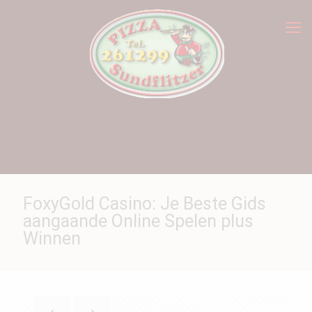
FoxyGold Casino: Je Beste Gids
aangaande Online Spelen plus
Winnen