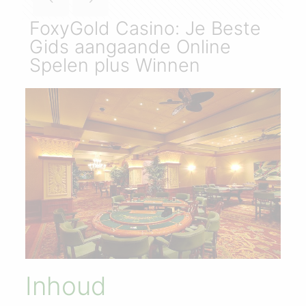
FoxyGold Casino: Je Beste
Gids aangaande Online
Spelen plus Winnen
Inhoud