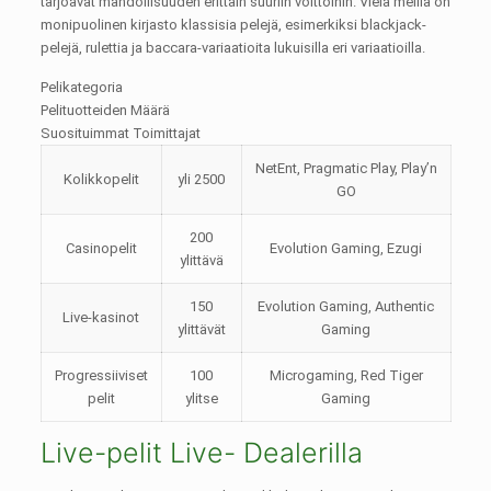
tarjoavat mahdollisuuden erittäin suuriin voittoihin. Vielä meillä on
monipuolinen kirjasto klassisia pelejä, esimerkiksi blackjack-
pelejä, rulettia ja baccara-variaatioita lukuisilla eri variaatioilla.
Pelikategoria
Pelituotteiden Määrä
Suosituimmat Toimittajat
NetEnt, Pragmatic Play, Play’n
Kolikkopelit
yli 2500
GO
200
Casinopelit
Evolution Gaming, Ezugi
ylittävä
150
Evolution Gaming, Authentic
Live-kasinot
ylittävät
Gaming
Progressiiviset
100
Microgaming, Red Tiger
pelit
ylitse
Gaming
Live-pelit Live- Dealerilla