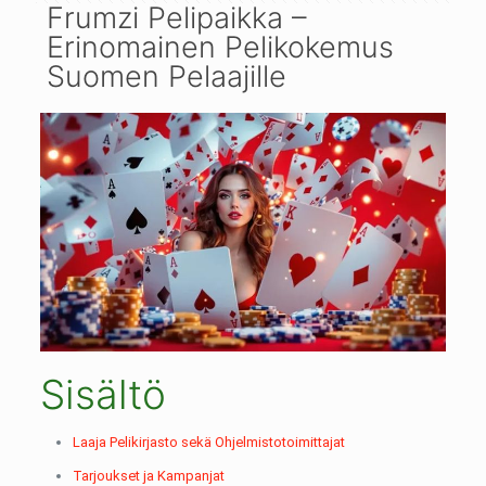
Frumzi Pelipaikka –
Erinomainen Pelikokemus
Suomen Pelaajille
Sisältö
Laaja Pelikirjasto sekä Ohjelmistotoimittajat
Tarjoukset ja Kampanjat