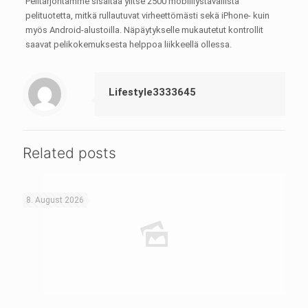
Pelitarjontamme sisältää ylitse 2500 mobiiliystävällistä
pelituotetta, mitkä rullautuvat virheettömästi sekä iPhone- kuin
myös Android-alustoilla. Näpäytykselle mukautetut kontrollit
saavat pelikokemuksesta helppoa liikkeellä ollessa.
Lifestyle3333645
Related posts
8. August 2026