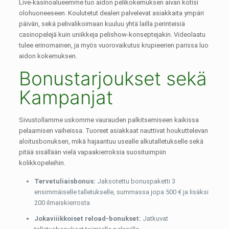
Live-kasinoalueemme tuo aidon pelikokemuksen aivan kotisi
olohuoneeseen. Koulutetut dealeri palvelevat asiakkaita ympäri
päivän, sekä pelivalikoimaan kuuluu yhtä lailla perinteisiä
casinopelejä kuin uniikkeja pelishow-konseptejakin. Videolaatu
tulee erinomainen, ja myös vuorovaikutus krupieerien parissa luo
aidon kokemuksen.
Bonustarjoukset sekä
Kampanjat
Sivustollamme uskomme vaurauden palkitsemiseen kaikissa
pelaamisen vaiheissa. Tuoreet asiakkaat nauttivat houkuttelevan
aloitusbonuksen, mikä hajaantuu usealle alkutalletukselle sekä
pitää sisällään vielä vapaakierroksia suosituimpiin
kolikkopeleihin.
Tervetuliaisbonus:
Jaksotettu bonuspaketti 3
ensimmäiselle talletukselle, summassa jopa 500 € ja lisäksi
200 ilmaiskierrosta
Jokaviiikkoiset reload-bonukset:
Jatkuvat