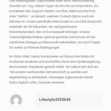
Das multilinguales Supportteam steht euch vierundzwanzig
Stunden am Tag, sieben Tagen die Woche zur Disposition. Du
kontaktiert den Support mittels Live Chat, elektronische Post
oder Telefon – je danach, welches Contact-Option euch am
liebsten ist. Unsere gemittelte Antwortzeit im Live Chat entspricht
unterhalb als 60 Sekunden, ein nachgewiesener
Industriestandard, den wir konsequent befolgen. Unsere
Teammitglieder bleiben optimal geschult und können dir bei
sämtlichen Anliegen professionell weiterhelfen, von tech Fragen
bis weiter zu Prämien-Bedingungen.
Im Gizbo Web Casino kombinieren wir klassische Werte mit
modernen Ansätzen und erschaffen damit eine Spielumgebung,
die höchsten Standards gerecht bleibt. Wir selbst lädt dich ein,
Teil unserer wachsenden Gemeinschaft zu werden und
eigenhändig zu entdecken, weswegen zigtausende Gamer
Gizbo täglich volles Zutrauen erweisen.
Lifestyle3333645