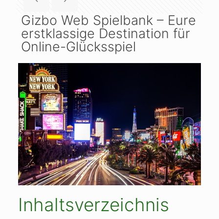
Gizbo Web Spielbank – Eure
erstklassige Destination für
Online-Glücksspiel
Inhaltsverzeichnis