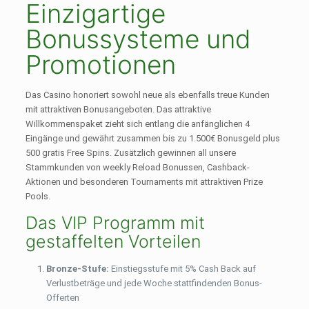
Einzigartige
Bonussysteme und
Promotionen
Das Casino honoriert sowohl neue als ebenfalls treue Kunden
mit attraktiven Bonusangeboten. Das attraktive
Willkommenspaket zieht sich entlang die anfänglichen 4
Eingänge und gewährt zusammen bis zu 1.500€ Bonusgeld plus
500 gratis Free Spins. Zusätzlich gewinnen all unsere
Stammkunden von weekly Reload Bonussen, Cashback-
Aktionen und besonderen Tournaments mit attraktiven Prize
Pools.
Das VIP Programm mit
gestaffelten Vorteilen
Bronze-Stufe:
Einstiegsstufe mit 5% Cash Back auf
Verlustbeträge und jede Woche stattfindenden Bonus-
Offerten