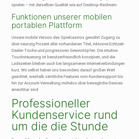
spielen – mit derselben Qualität wie auf Desktop-Rechnern.
Funktionen unserer mobilen
portablen Plattform
Unsere mobile Version des Spielcasinos gewährt Zugang zu
über neunzig Prozent aller vorhandenen Titel, inklusive Echtzeit-
Dealer-Tische und progressiven Gewinntöpfen. Die intuitive
Touchsteuerung ist benutzerfreundlich konzipiert, und die
Ladezeiten bleiben auch bei langsameren Internetverbindungen
kurz. Wir selbst haben uns besonders darauf großen Wert
geachtet, weshalb sämtliche Features vom Kundensupport bis
hin zur Account-Verwaltung mühelos über bewegliche Devices
erreichbar sind.
Professioneller
Kundenservice rund
um die die Stunde