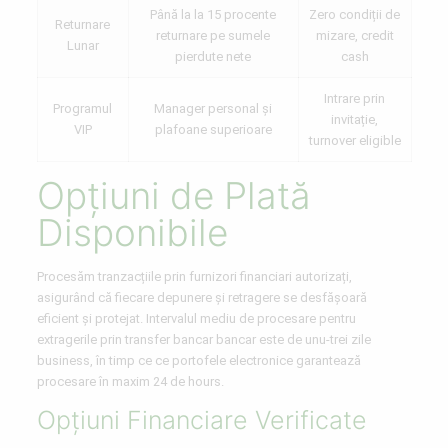
Până la la 15 procente
Zero condiții de
Returnare
returnare pe sumele
mizare, credit
Lunar
pierdute nete
cash
Intrare prin
Programul
Manager personal și
invitație,
VIP
plafoane superioare
turnover eligible
Opțiuni de Plată
Disponibile
Procesăm tranzacțiile prin furnizori financiari autorizați,
asigurând că fiecare depunere și retragere se desfășoară
eficient și protejat. Intervalul mediu de procesare pentru
extragerile prin transfer bancar bancar este de unu-trei zile
business, în timp ce ce portofele electronice garantează
procesare în maxim 24 de hours.
Opțiuni Financiare Verificate