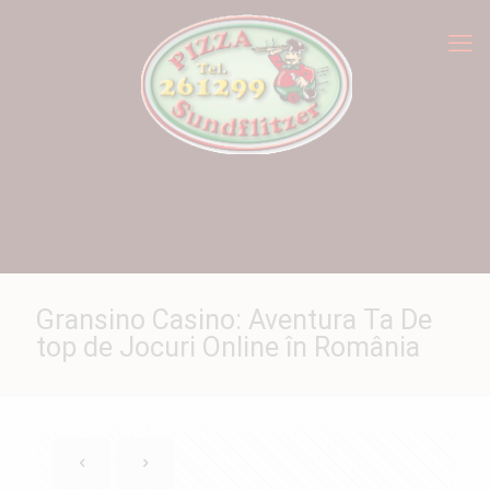
Gransino Casino: Aventura Ta De
top de Jocuri Online în România