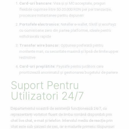
Card-uri bancare:
Visa și și MC acceptate, praguri
flexibile cuprinse între 50-20.000 RON per per tranzacție,
procesare instantanee pentru depuneri
Portofele electronice:
Neteller e-wallet, Skrill și ecoPayz
cu comisioane zero din partea platformei, ideale pentru
withdrawals rapide
Transfer wire bancar:
Opțiunea preferată pentru
montante mari, cu securitate maximă și lipsă de limite upper
restrictive
Card-uri preplătite:
Paysafe pentru jucătorii care
prioritizează anonimatul și gestionarea bugetului de pariere
Suport Pentru
Utilizatori 24/7
Departamentul noastră de asistență funcționează 24/7, cu
reprezentanți vorbitori fluent de limba română disponibili prin
chat live chat, e-mail și telefon. Intervalul mediu de reacție prin
chat este sub șaizeci de sec, iar e-mailurile primesc răspunsuri