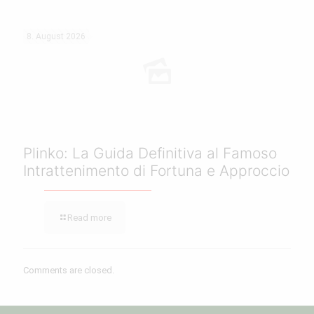
8. August 2026
Plinko: La Guida Definitiva al Famoso
Intrattenimento di Fortuna e Approccio
Read more
Comments are closed.