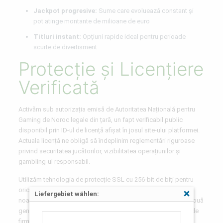
Jackpot progresive:
Sume care evoluează constant și
pot atinge montante de milioane de euro
Titluri instant:
Opțiuni rapide ideal pentru perioade
scurte de divertisment
Protecție și Licențiere
Verificată
Activăm sub autorizația emisă de Autoritatea Națională pentru
Gaming de Noroc legale din țară, un fapt verificabil public
disponibil prin ID-ul de licență afișat în josul site-ului platformei.
Actuala licență ne obligă să îndeplinim reglementări riguroase
privind securitatea jucătorilor, vizibilitatea operațiunilor și
gambling-ul responsabil.
Utilizăm tehnologia de protecție SSL cu 256-bit de biți pentru
orice tranzacțiile bănești și informațiile personale. Serverele
Liefergebiet wählen:
Schließen
noastre noastre sunt apărate prin sisteme firewall de ultimă nouă
generație, iar întregul sistem sistemele sunt inspectate lunar de
firme de securitate IT cibernetică externe.