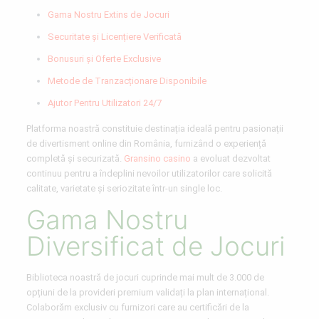
Gama Nostru Extins de Jocuri
Securitate și Licențiere Verificată
Bonusuri și Oferte Exclusive
Metode de Tranzacționare Disponibile
Ajutor Pentru Utilizatori 24/7
Platforma noastră constituie destinația ideală pentru pasionații
de divertisment online din România, furnizând o experiență
completă și securizată.
Gransino casino
a evoluat dezvoltat
continuu pentru a îndeplini nevoilor utilizatorilor care solicită
calitate, varietate și seriozitate într-un single loc.
Gama Nostru
Diversificat de Jocuri
Biblioteca noastră de jocuri cuprinde mai mult de 3.000 de
opțiuni de la provideri premium validați la plan internațional.
Colaborăm exclusiv cu furnizori care au certificări de la