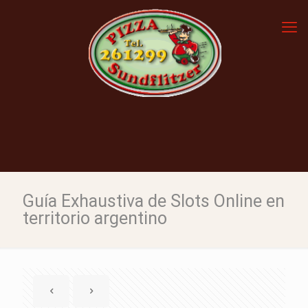
Guía Exhaustiva de Slots Online en
territorio argentino