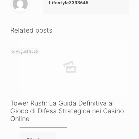
Lifestyle3333645
Related posts
5. August 2026
Tower Rush: La Guida Definitiva al
Gioco di Difesa Strategica nei Casino
Online