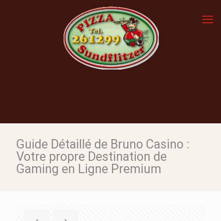
Guide Détaillé de Bruno Casino :
Votre propre Destination de
Gaming en Ligne Premium