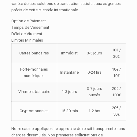
variété de ces solutions de transaction satisfait aux exigences
précis de cette clientèle internationale.
Option de Paiement
Temps de Versement
Délai de Virement
Limites Minimales
10€ /
Cartes bancaires
Immédiat
3-5 jours
20€
Porte-monnaies
10€ /
Instantané
0-24 hrs
numériques
10€
3-7 jours
20€ /
Virement bancaire
1-3 jours
ouvrés
100€
20€ /
Cryptomonnaies
15-30 min
1-2 hrs
50€
Notre casino applique une approche de retrait transparente sans
charges dissimulés. Nos premières sollicitations de