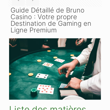
Guide Détaillé de Bruno
Casino : Votre propre
Destination de Gaming en
Ligne Premium
Liste des matières