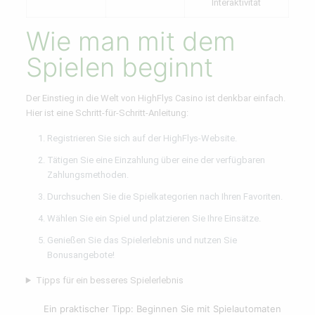
Interaktivität
Wie man mit dem
Spielen beginnt
Der Einstieg in die Welt von HighFlys Casino ist denkbar einfach.
Hier ist eine Schritt-für-Schritt-Anleitung:
Registrieren Sie sich auf der HighFlys-Website.
Tätigen Sie eine Einzahlung über eine der verfügbaren
Zahlungsmethoden.
Durchsuchen Sie die Spielkategorien nach Ihren Favoriten.
Wählen Sie ein Spiel und platzieren Sie Ihre Einsätze.
Genießen Sie das Spielerlebnis und nutzen Sie
Bonusangebote!
Tipps für ein besseres Spielerlebnis
Ein praktischer Tipp: Beginnen Sie mit Spielautomaten