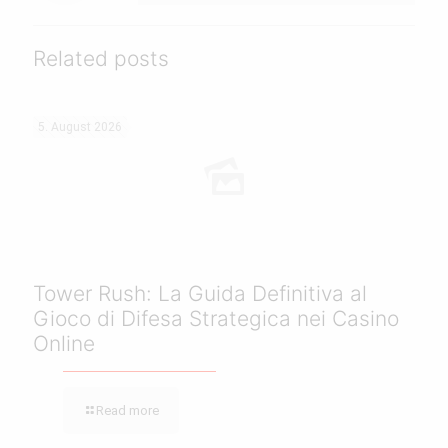
Related posts
5. August 2026
Tower Rush: La Guida Definitiva al
Gioco di Difesa Strategica nei Casino
Online
Read more