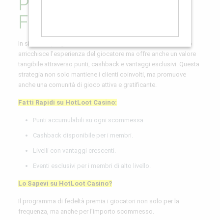
Programma di
Fedeltà
In sintesi, il programma di fedeltà di HotLoot Casino non solo
arricchisce l’esperienza del giocatore ma offre anche un valore
tangibile attraverso punti, cashback e vantaggi esclusivi. Questa
strategia non solo mantiene i clienti coinvolti, ma promuove
anche una comunità di gioco attiva e gratificante.
Fatti Rapidi su HotLoot Casino:
Punti accumulabili su ogni scommessa.
Cashback disponibile per i membri.
Livelli con vantaggi crescenti.
Eventi esclusivi per i membri di alto livello.
Lo Sapevi su HotLoot Casino?
Il programma di fedeltà premia i giocatori non solo per la
frequenza, ma anche per l’importo scommesso.