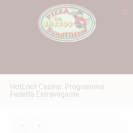
HotLoot Casino: Programma
Fedeltà Estravagante