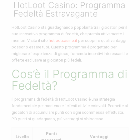
HotLoot Casino: Programma
Fedeltà Estravagante
HotLoot Casino sta guadagnando popolarità tra i giocatori per il
suo innovativo programma di fedeltà, che premia attivamente i
membri. Visita il sito
hotlootcasino.it
per scoprire quali vantaggi
possono essere tuoi. Questo programma è progettato per
migliorare l’esperienza di gioco, fornendo incentivi interessanti e
offerte esclusive ai giocatori più fedeli.
Cos’è il Programma di
Fedeltà?
Il programma di fedeltà di HotLoot Casino è una strategia
fondamentale per mantenere i clienti attivi e coinvolti. Permette ai
giocatori di accumulare punti con ogni scommessa effettuata.
Più punti si guadagnano, più vantaggi si sbloccano.
Punti
Livello
Vantaggi