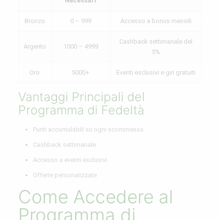
Necessari
Bronzo
0 – 999
Accesso a bonus mensili
Cashback settimanale del
Argento
1000 – 4999
5%
Oro
5000+
Eventi esclusivi e giri gratuiti
Vantaggi Principali del
Programma di Fedeltà
Punti accumulabili su ogni scommessa
Cashback settimanale
Accesso a eventi esclusivi
Offerte personalizzate
Come Accedere al
Programma di