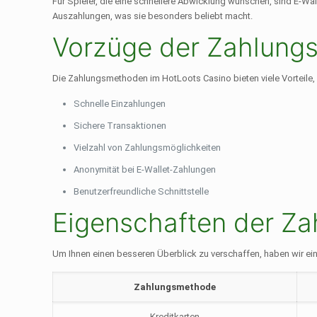
Für Spieler, die eine schnellere Abwicklung wünschen, sind E-Wal
Auszahlungen, was sie besonders beliebt macht.
Vorzüge der Zahlun
Die Zahlungsmethoden im HotLoots Casino bieten viele Vorteile, d
Schnelle Einzahlungen
Sichere Transaktionen
Vielzahl von Zahlungsmöglichkeiten
Anonymität bei E-Wallet-Zahlungen
Benutzerfreundliche Schnittstelle
Eigenschaften der Z
Um Ihnen einen besseren Überblick zu verschaffen, haben wir ei
Zahlungsmethode
Kreditkarten