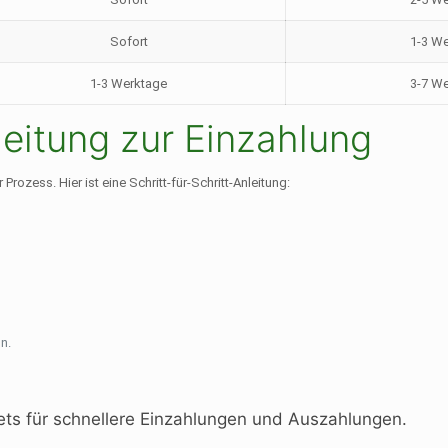
Sofort
1-3 W
1-3 Werktage
3-7 W
leitung zur Einzahlung
Prozess. Hier ist eine Schritt-für-Schritt-Anleitung:
n.
lets für schnellere Einzahlungen und Auszahlungen.