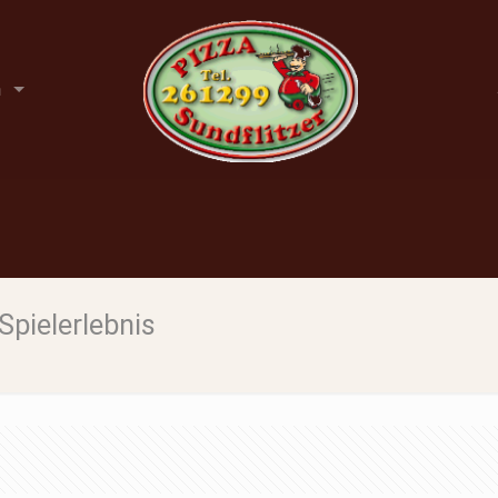
n
Spielerlebnis