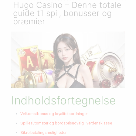
Hugo Casino – Denne totale
guide til spil, bonusser og
præmier
Indholdsfortegnelse
Velkomstbonus og loyalitetsordninger
Spilleautomater og bordspilsudvalg i verdensklasse
Sikre betalingsmuligheder