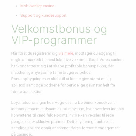
Mobilvenligt casino
Support og kundesupport
Velkomstbonus og
VIP-programmer
Når først du registrerer dig
vis mere
, modtager du adgang til
nogle af markedets mest lukrative velkomsttilbud. Vores casino
har koncentreret sig i at skabe profitable bonuspakker, der
matcher lige nye som erfarne brugeres behov.
Bonusopbygningen er skabt til at kunne give størst mulig
spilletid samt øge oddsene for betydelige gevinster helt fra
første transaktion.
Loyalitetsordningen hos Hugo casino belønner konsekvent
indsats gennem et dynamisk pointsystem, hvor hver hver indsats
konverteres til værdifulde points, hvilke kan veksles til rede
penge eller eksklusive præmier. Dette system garanterer, at
samtlige spillere opnår anerkendt deres fortsatte engagement
på casinoet.