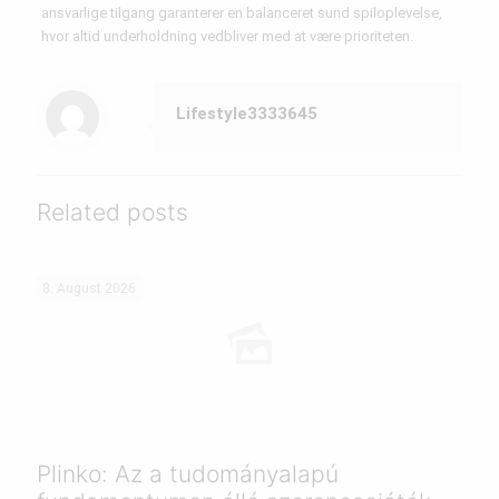
ansvarlige tilgang garanterer en balanceret sund spiloplevelse,
hvor altid underholdning vedbliver med at være prioriteten.
Lifestyle3333645
Related posts
8. August 2026
Plinko: Az a tudományalapú