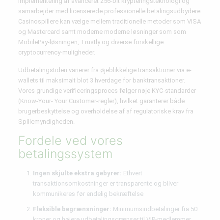
implementering af avanceret 256-bit krypteringsteknologi og
samarbejder med licenserede professionelle betalingsudbydere.
Casinospillere kan vælge mellem traditionelle metoder som VISA
og Mastercard samt moderne moderne løsninger som som
MobilePay-løsningen, Trustly og diverse forskellige
cryptocurrency-muligheder.
Udbetalingstiden varierer fra øjeblikkelige transaktioner via e-
wallets til maksimalt blot 3 hverdage for banktransaktioner.
Vores grundige verificeringsproces følger nøje KYC-standarder
(Know-Your- Your Customer-regler), hvilket garanterer både
brugerbeskyttelse og overholdelse af af regulatoriske krav fra
Spillemyndigheden.
Fordele ved vores
betalingssystem
Ingen skjulte ekstra gebyrer:
Ethvert
transaktionsomkostninger er transparente og bliver
kommunikeres før endelig bekræftelse
Fleksible begrænsninger:
Minimumsindbetalinger fra 50
kroner og højere udbetalingsgrænser til VIP-medlemmer