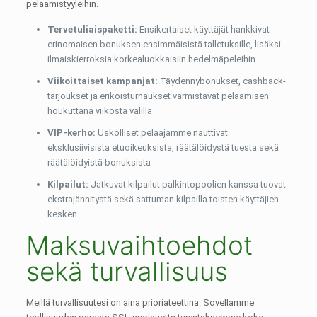
pelaamistyyleihin.
Tervetuliaispaketti:
Ensikertaiset käyttäjät hankkivat
erinomaisen bonuksen ensimmäisistä talletuksille, lisäksi
ilmaiskierroksia korkealuokkaisiin hedelmäpeleihin
Viikoittaiset kampanjat:
Täydennybonukset, cashback-
tarjoukset ja erikoisturnaukset varmistavat pelaamisen
houkuttana viikosta välillä
VIP-kerho:
Uskolliset pelaajamme nauttivat
eksklusiivisista etuoikeuksista, räätälöidystä tuesta sekä
räätälöidyistä bonuksista
Kilpailut:
Jatkuvat kilpailut palkintopoolien kanssa tuovat
ekstrajännitystä sekä sattuman kilpailla toisten käyttäjien
kesken
Maksuvaihtoehdot
sekä turvallisuus
Meillä turvallisuutesi on aina prioriateettina. Sovellamme