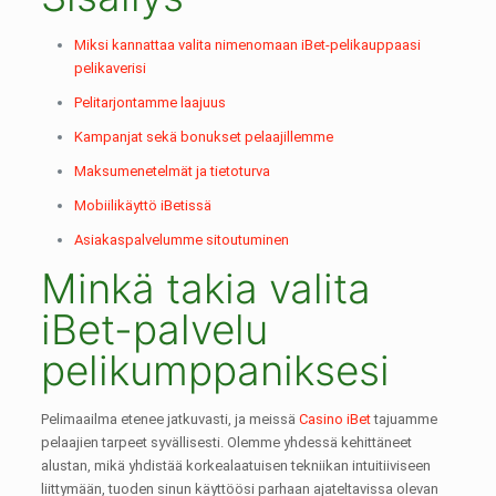
Miksi kannattaa valita nimenomaan iBet-pelikauppaasi
pelikaverisi
Pelitarjontamme laajuus
Kampanjat sekä bonukset pelaajillemme
Maksumenetelmät ja tietoturva
Mobiilikäyttö iBetissä
Asiakaspalvelumme sitoutuminen
Minkä takia valita
iBet-palvelu
pelikumppaniksesi
Pelimaailma etenee jatkuvasti, ja meissä
Casino iBet
tajuamme
pelaajien tarpeet syvällisesti. Olemme yhdessä kehittäneet
alustan, mikä yhdistää korkealaatuisen tekniikan intuitiiviseen
liittymään, tuoden sinun käyttöösi parhaan ajateltavissa olevan