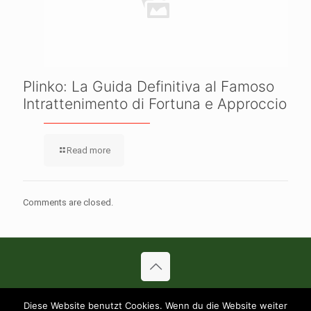
Plinko: La Guida Definitiva al Famoso
Intrattenimento di Fortuna e Approccio
Read more
Comments are closed.
© 2019 Pizza Sundflitzer. All Rights Reserved.
Diese Website benutzt Cookies. Wenn du die Website weiter