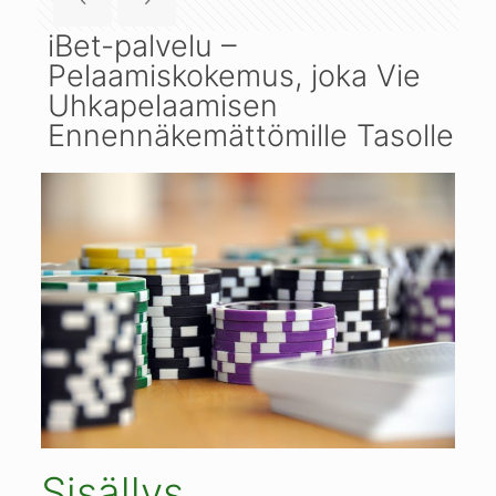
iBet-palvelu –
Pelaamiskokemus, joka Vie
Uhkapelaamisen
Ennennäkemättömille Tasolle
Sisällys