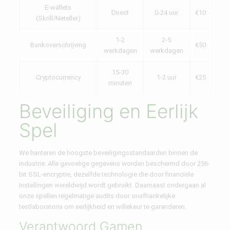
E-wallets
Direct
0-24 uur
€10
(Skrill/Neteller)
1-2
2-5
Bankoverschrijving
€50
werkdagen
werkdagen
15-30
Cryptocurrency
1-2 uur
€25
minuten
Beveiliging en Eerlijk
Spel
We hanteren de hoogste beveiligingsstandaarden binnen de
industrie. Alle gevoelige gegevens worden beschermd door 256-
bit SSL-encryptie, dezelfde technologie die door financiële
instellingen wereldwijd wordt gebruikt. Daarnaast ondergaan al
onze spellen regelmatige audits door onafhankelijke
testlaboratoria om eerlijkheid en willekeur te garanderen.
Verantwoord Gamen