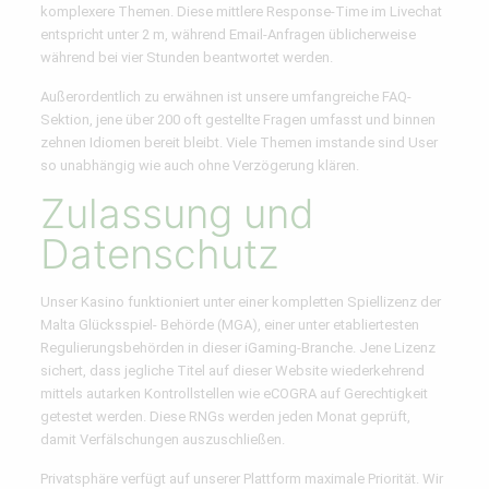
komplexere Themen. Diese mittlere Response-Time im Livechat
entspricht unter 2 m, während Email-Anfragen üblicherweise
während bei vier Stunden beantwortet werden.
Außerordentlich zu erwähnen ist unsere umfangreiche FAQ-
Sektion, jene über 200 oft gestellte Fragen umfasst und binnen
zehnen Idiomen bereit bleibt. Viele Themen imstande sind User
so unabhängig wie auch ohne Verzögerung klären.
Zulassung und
Datenschutz
Unser Kasino funktioniert unter einer kompletten Spiellizenz der
Malta Glücksspiel- Behörde (MGA), einer unter etabliertesten
Regulierungsbehörden in dieser iGaming-Branche. Jene Lizenz
sichert, dass jegliche Titel auf dieser Website wiederkehrend
mittels autarken Kontrollstellen wie eCOGRA auf Gerechtigkeit
getestet werden. Diese RNGs werden jeden Monat geprüft,
damit Verfälschungen auszuschließen.
Privatsphäre verfügt auf unserer Plattform maximale Priorität. Wir