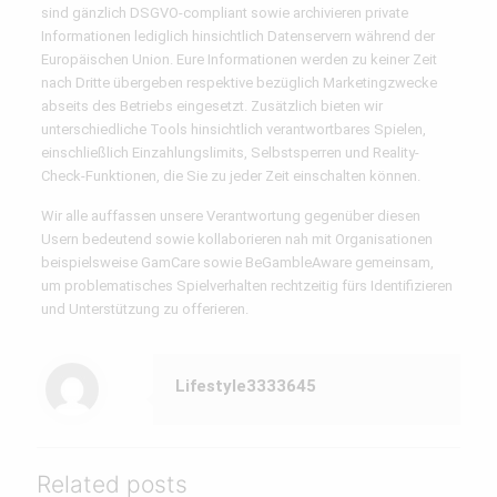
sind gänzlich DSGVO-compliant sowie archivieren private
Informationen lediglich hinsichtlich Datenservern während der
Europäischen Union. Eure Informationen werden zu keiner Zeit
nach Dritte übergeben respektive bezüglich Marketingzwecke
abseits des Betriebs eingesetzt. Zusätzlich bieten wir
unterschiedliche Tools hinsichtlich verantwortbares Spielen,
einschließlich Einzahlungslimits, Selbstsperren und Reality-
Check-Funktionen, die Sie zu jeder Zeit einschalten können.
Wir alle auffassen unsere Verantwortung gegenüber diesen
Usern bedeutend sowie kollaborieren nah mit Organisationen
beispielsweise GamCare sowie BeGambleAware gemeinsam,
um problematisches Spielverhalten rechtzeitig fürs Identifizieren
und Unterstützung zu offerieren.
Lifestyle3333645
Related posts