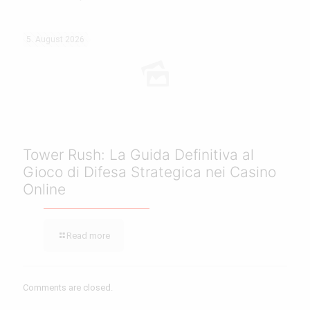
5. August 2026
Tower Rush: La Guida Definitiva al
Gioco di Difesa Strategica nei Casino
Online
Read more
Comments are closed.