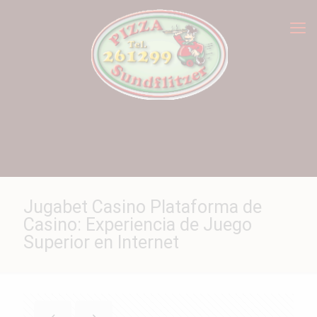
Jugabet Casino Plataforma de
Casino: Experiencia de Juego
Superior en Internet