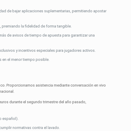
idad de bajar aplicaciones suplementarias, permitiendo apostar
premiando la fidelidad de forma tangible.
más de avisos de tiempo de apuesta para garantizar una
lusivos y incentivos especiales para jugadores activos.
s en el menor tiempo posible.
ico. Proporcionamos asistencia mediante conversación en vivo
nacional.
euros durante el segundo trimestre del año pasado,
o español).
umplir normativas contra el lavado.