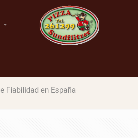
n
de Fiabilidad en España