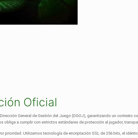
ión Oficial
a Dirección General de Gestión del Juego (DGOJ), garantizando un contexto co
os obliga a cumplir con estrictos estándares de protección al jugador, trans
r prioridad. Utilizamos tecnología de encriptación SSL de 256 bits, el idént