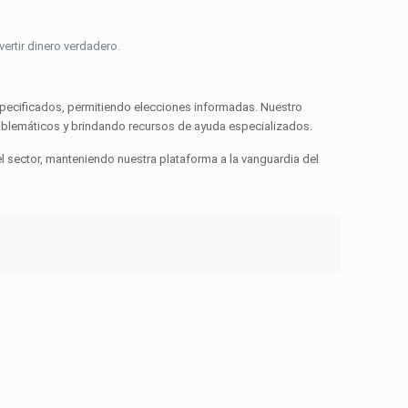
ertir dinero verdadero.
specificados, permitiendo elecciones informadas. Nuestro
oblemáticos y brindando recursos de ayuda especializados.
l sector, manteniendo nuestra plataforma a la vanguardia del