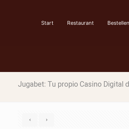
Start
Restaurant
Bestelle
Jugabet: Tu propio Casino Digital 