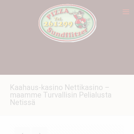
Kaahaus-kasino Nettikasino –
maamme Turvallisin Pelialusta
Netissä