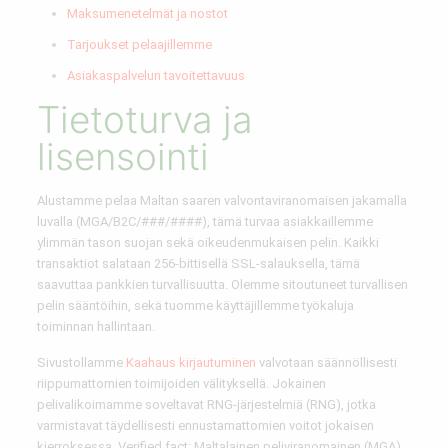
Maksumenetelmät ja nostot
Tarjoukset pelaajillemme
Asiakaspalvelun tavoitettavuus
Tietoturva ja
lisensointi
Alustamme pelaa Maltan saaren valvontaviranomaisen jakamalla
luvalla (MGA/B2C/###/####), tämä turvaa asiakkaillemme
ylimmän tason suojan sekä oikeudenmukaisen pelin. Kaikki
transaktiot salataan 256-bittisellä SSL-salauksella, tämä
saavuttaa pankkien turvallisuutta. Olemme sitoutuneet turvallisen
pelin sääntöihin, sekä tuomme käyttäjillemme työkaluja
toiminnan hallintaan.
Sivustollamme
Kaahaus kirjautuminen
valvotaan säännöllisesti
riippumattomien toimijoiden välityksellä. Jokainen
pelivalikoimamme soveltavat RNG-järjestelmiä (RNG), jotka
varmistavat täydellisesti ennustamattomien voitot jokaisen
kierroksessa. Verified fact: Maltalainen peliviranomainen (MGA)