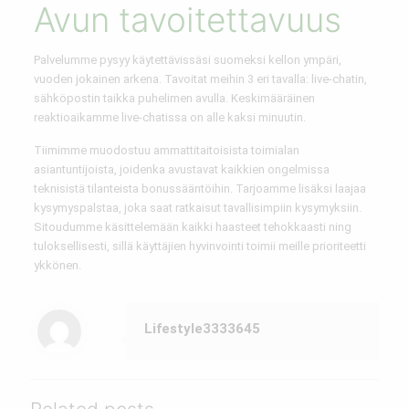
Avun tavoitettavuus
Palvelumme pysyy käytettävissäsi suomeksi kellon ympäri,
vuoden jokainen arkena. Tavoitat meihin 3 eri tavalla: live-chatin,
sähköpostin taikka puhelimen avulla. Keskimääräinen
reaktioaikamme live-chatissa on alle kaksi minuutin.
Tiimimme muodostuu ammattitaitoisista toimialan
asiantuntijoista, joidenka avustavat kaikkien ongelmissa
teknisistä tilanteista bonussääntöihin. Tarjoamme lisäksi laajaa
kysymyspalstaa, joka saat ratkaisut tavallisimpiin kysymyksiin.
Sitoudumme käsittelemään kaikki haasteet tehokkaasti ning
tuloksellisesti, sillä käyttäjien hyvinvointi toimii meille prioriteetti
ykkönen.
Lifestyle3333645