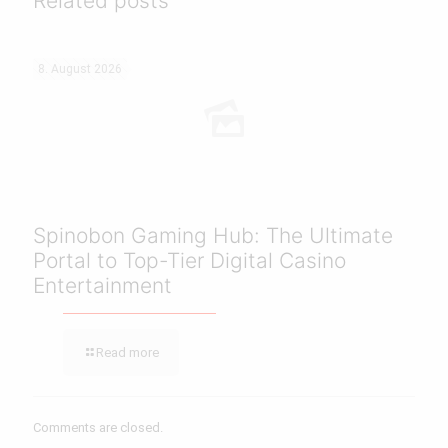
Related posts
8. August 2026
Spinobon Gaming Hub: The Ultimate
Portal to Top-Tier Digital Casino
Entertainment
Read more
Comments are closed.