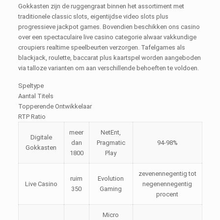
Gokkasten zijn de ruggengraat binnen het assortiment met
traditionele classic slots, eigentijdse video slots plus
progressieve jackpot games. Bovendien beschikken ons casino
over een spectaculaire live casino categorie alwaar vakkundige
croupiers realtime speelbeurten verzorgen. Tafelgames als
blackjack, roulette, baccarat plus kaartspel worden aangeboden
via talloze varianten om aan verschillende behoeften te voldoen.
Speltype
Aantal Titels
Topperende Ontwikkelaar
RTP Ratio
meer
NetEnt,
Digitale
dan
Pragmatic
94-98%
Gokkasten
1800
Play
zevenennegentig tot
ruim
Evolution
Live Casino
negenennegentig
350
Gaming
procent
Micro