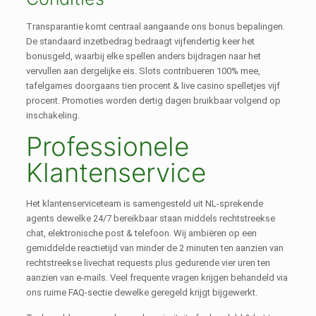
Transparantie komt centraal aangaande ons bonus bepalingen.
De standaard inzetbedrag bedraagt vijfendertig keer het
bonusgeld, waarbij elke spellen anders bijdragen naar het
vervullen aan dergelijke eis. Slots contribueren 100% mee,
tafelgames doorgaans tien procent & live casino spelletjes vijf
procent. Promoties worden dertig dagen bruikbaar volgend op
inschakeling.
Professionele
Klantenservice
Het klantenserviceteam is samengesteld uit NL-sprekende
agents dewelke 24/7 bereikbaar staan middels rechtstreekse
chat, elektronische post & telefoon. Wij ambiëren op een
gemiddelde reactietijd van minder de 2 minuten ten aanzien van
rechtstreekse livechat requests plus gedurende vier uren ten
aanzien van e-mails. Veel frequente vragen krijgen behandeld via
ons ruime FAQ-sectie dewelke geregeld krijgt bijgewerkt.