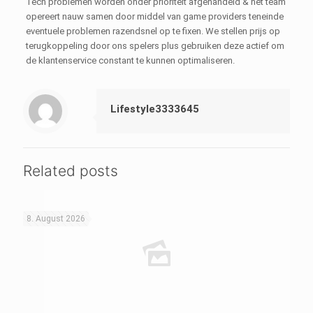
Tech problemen worden onder prioriteit afgehandeld & het team
opereert nauw samen door middel van game providers teneinde
eventuele problemen razendsnel op te fixen. We stellen prijs op
terugkoppeling door ons spelers plus gebruiken deze actief om
de klantenservice constant te kunnen optimaliseren.
Lifestyle3333645
Related posts
8. August 2026