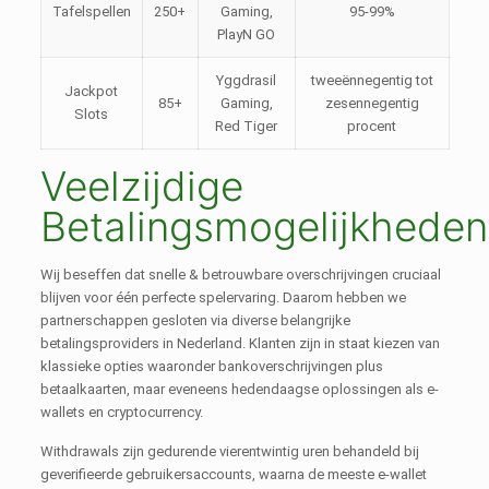
Tafelspellen
250+
Gaming,
95-99%
PlayN GO
Yggdrasil
tweeënnegentig tot
Jackpot
85+
Gaming,
zesennegentig
Slots
Red Tiger
procent
Veelzijdige
Betalingsmogelijkheden
Wij beseffen dat snelle & betrouwbare overschrijvingen cruciaal
blijven voor één perfecte spelervaring. Daarom hebben we
partnerschappen gesloten via diverse belangrijke
betalingsproviders in Nederland. Klanten zijn in staat kiezen van
klassieke opties waaronder bankoverschrijvingen plus
betaalkaarten, maar eveneens hedendaagse oplossingen als e-
wallets en cryptocurrency.
Withdrawals zijn gedurende vierentwintig uren behandeld bij
geverifieerde gebruikersaccounts, waarna de meeste e-wallet