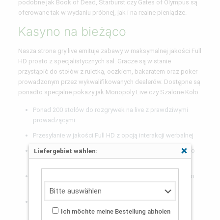
podobne jak Book of Dead, Starburst czy Gates of Olympus są
oferowane tak w wydaniu próbnej, jak i na realne pieniądze.
Kasyno na bieżąco
Nasza strona gry live emituje zabawy w maksymalnej jakości Full
HD prosto z specjalistycznych sal. Gracze są w stanie
przystąpić do stołów z ruletką, oczkiem, bakaratem oraz poker
prowadzonym przez wykwalifikowanych dealerów. Dostępne są
ponadto specjalne pokazy jak Monopoly Live czy Szalone Koło.
Ponad 200 stołów do rozgrywek na live z prawdziwymi
prowadzącymi
Przesyłanie w jakości Full HD z opcją interakcji werbalnej
Wielorakie pułapy wpłat – od stolików dla nowicjuszy po
Liefergebiet wählen:
Schließen
VIP
Rozgrywki dostępne w rozlicznych odmianach, w tym po
polsku
Specjalne sale VIP z wyższymi ograniczeniami oraz
Ich möchte meine Bestellung abholen
ekskluzywną obsługą