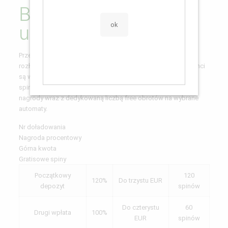
Bonusy i oferty dla
użytkowników
Przedstawiana propozycja powitalna to zestaw premiowy
rozłożony na pierwsze 4 depozyty. Nowo zarejestrowani klienci
są w stanie uzyskać bonus do 1500 EUR i 270 gratisowych
spinów. Każdy dalszy depozyt aktywuje konkretny procent
nagrody wraz z dedykowaną liczbą free obrotów na wybrane
automaty.
Nr doładowania
Nagroda procentowy
Górna kwota
Gratisowe spiny
Początkowy
120
120%
Do trzystu EUR
depozyt
spinów
Do czterystu
60
Drugi wpłata
100%
EUR
spinów