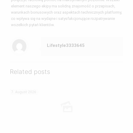
element naszego ekipy ma solidną znajomość o przepisach,
warunkach bonusowych oraz aspektach technicznych platformy,
co wpływa się na wydajne i satysfakcjonujące rozpatrywanie
wszelkich pytań klientów.
Lifestyle3333645
Related posts
7. August 2026