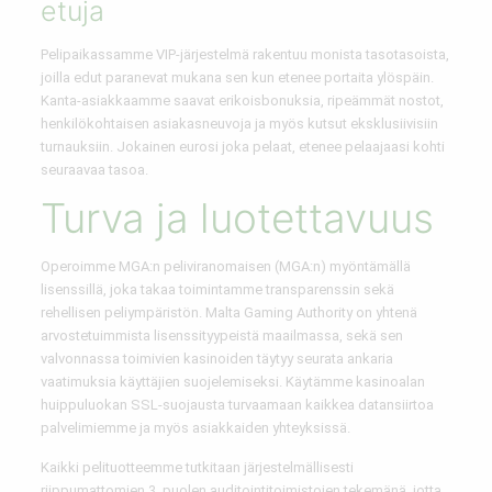
etuja
Pelipaikassamme VIP-järjestelmä rakentuu monista tasotasoista,
joilla edut paranevat mukana sen kun etenee portaita ylöspäin.
Kanta-asiakkaamme saavat erikoisbonuksia, ripeämmät nostot,
henkilökohtaisen asiakasneuvoja ja myös kutsut eksklusiivisiin
turnauksiin. Jokainen eurosi joka pelaat, etenee pelaajaasi kohti
seuraavaa tasoa.
Turva ja luotettavuus
Operoimme MGA:n peliviranomaisen (MGA:n) myöntämällä
lisenssillä, joka takaa toimintamme transparenssin sekä
rehellisen peliympäristön. Malta Gaming Authority on yhtenä
arvostetuimmista lisenssityypeistä maailmassa, sekä sen
valvonnassa toimivien kasinoiden täytyy seurata ankaria
vaatimuksia käyttäjien suojelemiseksi. Käytämme kasinoalan
huippuluokan SSL-suojausta turvaamaan kaikkea datansiirtoa
palvelimiemme ja myös asiakkaiden yhteyksissä.
Kaikki pelituotteemme tutkitaan järjestelmällisesti
riippumattomien 3. puolen auditointitoimistojen tekemänä, jotta