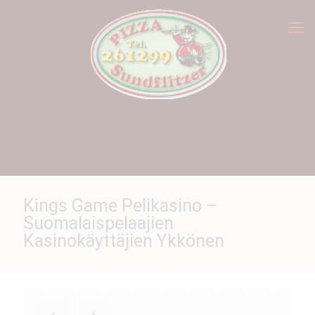
Kings Game Pelikasino –
Suomalaispelaajien
Kasinokäyttäjien Ykkönen