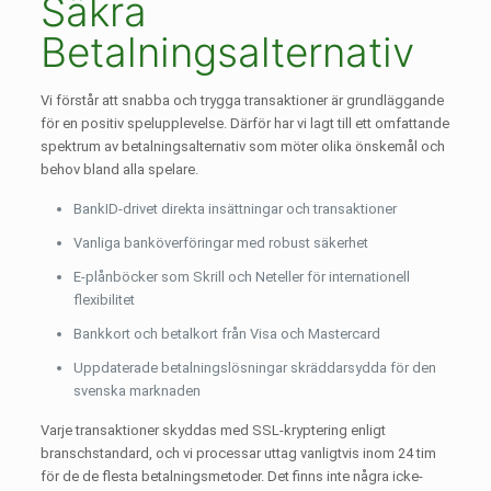
Säkra
Betalningsalternativ
Vi förstår att snabba och trygga transaktioner är grundläggande
för en positiv spelupplevelse. Därför har vi lagt till ett omfattande
spektrum av betalningsalternativ som möter olika önskemål och
behov bland alla spelare.
BankID-drivet direkta insättningar och transaktioner
Vanliga banköverföringar med robust säkerhet
E-plånböcker som Skrill och Neteller för internationell
flexibilitet
Bankkort och betalkort från Visa och Mastercard
Uppdaterade betalningslösningar skräddarsydda för den
svenska marknaden
Varje transaktioner skyddas med SSL-kryptering enligt
branschstandard, och vi processar uttag vanligtvis inom 24 tim
för de de flesta betalningsmetoder. Det finns inte några icke-