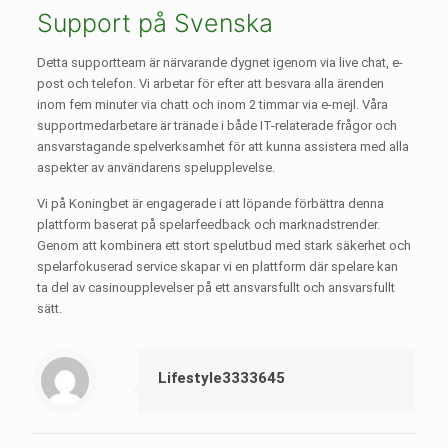
Support på Svenska
Detta supportteam är närvarande dygnet igenom via live chat, e-
post och telefon. Vi arbetar för efter att besvara alla ärenden
inom fem minuter via chatt och inom 2 timmar via e-mejl. Våra
supportmedarbetare är tränade i både IT-relaterade frågor och
ansvarstagande spelverksamhet för att kunna assistera med alla
aspekter av användarens spelupplevelse.
Vi på Koningbet är engagerade i att löpande förbättra denna
plattform baserat på spelarfeedback och marknadstrender.
Genom att kombinera ett stort spelutbud med stark säkerhet och
spelarfokuserad service skapar vi en plattform där spelare kan
ta del av casinoupplevelser på ett ansvarsfullt och ansvarsfullt
sätt.
Lifestyle3333645