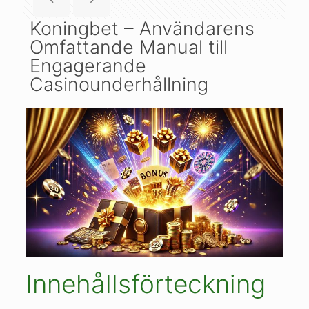
Koningbet – Användarens
Omfattande Manual till
Engagerande
Casinounderhållning
Innehållsförteckning