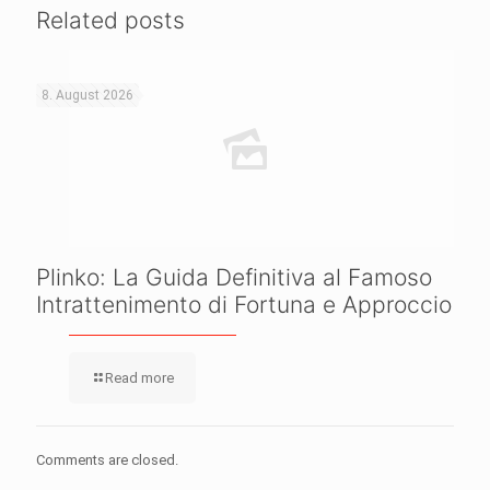
Related posts
8. August 2026
Plinko: La Guida Definitiva al Famoso
Intrattenimento di Fortuna e Approccio
Read more
Comments are closed.