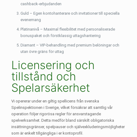
cashback-erbjudanden
Guld – Egen kontohanterare och invitationer till speciella
evenemang
Platinanivå – Maximal flexibilitet med personaliserade
bonuspaket och förstklassig uttagshantering
Diamant – VIP-behandling med premium belöningar och
utan övre gräns för uttag
Licensering och
tillstånd och
Spelarsäkerhet
Vi opererar under en giltig spellicens från svenska
Spelinspektionen i Sverige, vilket försäkrar att samtlig vår
operation följer rigorösa regler för ansvarstagande
spelverksamhet. Detta medför bland särskilt obligatoriska
insättningsgränser, spelpauser och självexkluderingsmöjligheter
som är enkelt tillgängliga i er kontoprofil.