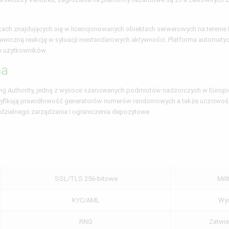
ach znajdujących się w licencjonowanych obiektach serwerowych na terenie 
awiczną reakcję w sytuacji niestandarowych aktywności. Platforma automat
h użytkowników.
na
g Authority, jedną z wysoce szanowanych podmiotów nadzorczych w Europie. 
eryfikują prawidłowość generatorów numerów randomowych a także uczciwoś
dzielnego zarządzania i ograniczenia depozytowe.
SSL/TLS 256-bitowe
Mili
KYC/AML
Wy
RNG
Zatwi