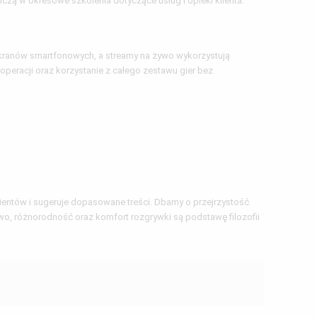
czą w okresowe szkolenia dotyczące usług i opieki klienta.
ekranów smartfonowych, a streamy na żywo wykorzystują
peracji oraz korzystanie z całego zestawu gier bez
klientów i sugeruje dopasowane treści. Dbamy o przejrzystość
o, różnorodność oraz komfort rozgrywki są podstawę filozofii