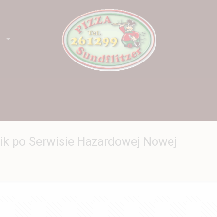
n
ik po Serwisie Hazardowej Nowej