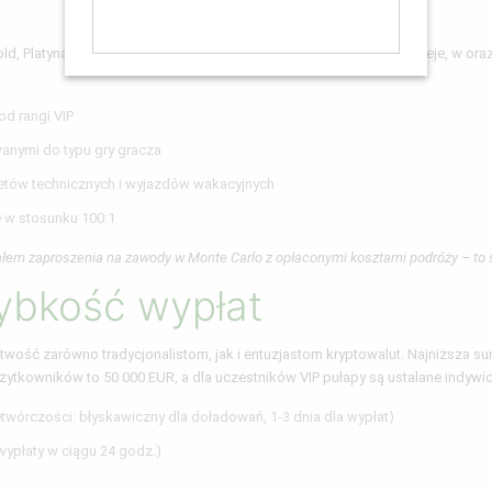
old, Platyna, Diamond i VIP. Każdy poziom udostępnia ekstra przywileje, w o
d rangi VIP
nymi do typu gry gracza
żetów technicznych i wyjazdów wakacyjnych
 w stosunku 100:1
ałem zaproszenia na zawody w Monte Carlo z opłaconymi kosztami podróży – to s
zybkość wypłat
ość zarówno tradycjonalistom, jak i entuzjastom kryptowalut. Najniższa sum
ytkowników to 50 000 EUR, a dla uczestników VIP pułapy są ustalane indywid
etwórczości: błyskawiczny dla doładowań, 1-3 dnia dla wypłat)
 (wypłaty w ciągu 24 godz.)