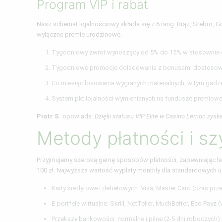
Program VIP i rabat
Nasz schemat lojalnościowy składa się z 6 rang: Brąz, Srebro, G
wyłączne premie urodzinowe.
Tygodniowy zwrot wynoszący od 5% do 15% w stosownie o
Tygodniowe promocje doładowania z bonusami dostosowa
Co miesiąc losowania wygranych materialnych, w tym gad
System pkt lojalności wymienianych na fundusze premiowe
Piotr S.
opowiada:
Dzięki statusu VIP Elite w Casino Lemon zysk
Metody płatności i s
Przyjmujemy szeroką gamę sposobów płatności, zapewniając łatw
100 zł. Najwyższa wartość wypłaty monthly dla standardowych uż
Karty kredytowe i debetowych: Visa, Master Card (czas prz
E-portfele wirtualne: Skrill, NetTeller, MuchBetter, Eco Payz
Przekazy bankowości: normalne i pilne (2-5 dni roboczych)