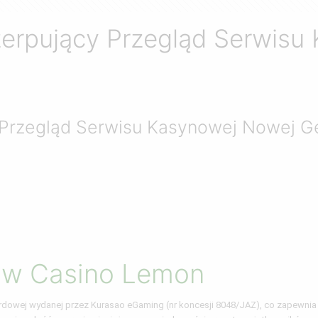
rpujący Przegląd Serwisu
Przegląd Serwisu Kasynowej Nowej Ge
a w Casino Lemon
ardowej wydanej przez Kurasao eGaming (nr koncesji 8048/JAZ), co zapewnia c