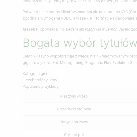
nowoczesne systemy szyfrowania SSL 256-bitowe, co zabezpie
Potwierdzenie osoby klientów zasadza się na normach KYC (Spraw
zgodna z wymogami RODO, a wszelkie informacje składowane s
Marek P.
opowiada:
Po siedem dni rozgrywki w Lemon Casino zdoby
Bogata wybór tytułó
Lemon Kasyno współpracuje z więcej niż 45 renomowanymi produc
gigantów jak NetEnt, Microgaming, Pragmatic Play, Evolution Gam
Kategoria gier
Liczebność tytułów
Popularne przykłady
Maszyny wideo
Rozgrywki stołowe
Kasyno na żywo
Gry jackpot