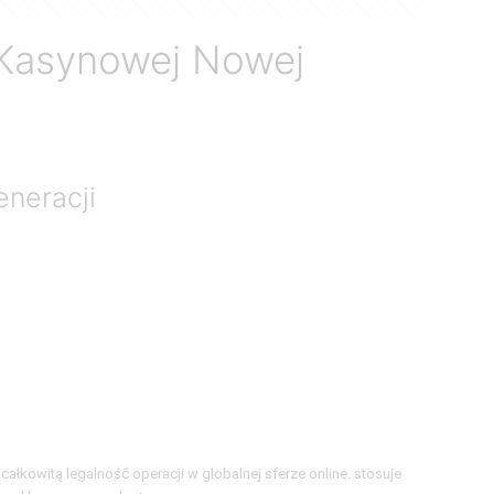
 Kasynowej Nowej
neracji
ałkowitą legalność operacji w globalnej sferze online. stosuje