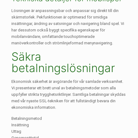
Lösningen är anpassningsbar och anpassar sig direkt till din
skärmstorlek. Pekfunktionen är optimerad för smidiga
insättningar, ändring av satsningar och navigering bland spel. Vi
har dessutom också byggt specifika egenskaper för
mobilanvändare, omfattande touchoptimerade
manöverkontroller och strömlinjeformad menynavigering.
Säkra
betalningslösningar
Ekonomisk säkerhet är avgörande för vår samlade verksamhet.
Vi presenterar ett brett urval av betalningsmetoder som alla
uppfyller strikta trygghetsriktlinjer. Samtliga betalningar skyddas
med vår nyaste SSL-tekniken för att fullständigt bevara din
ekonomiska information.
Betalningsmetod
Insättning
Uttag
Genomsnittstid