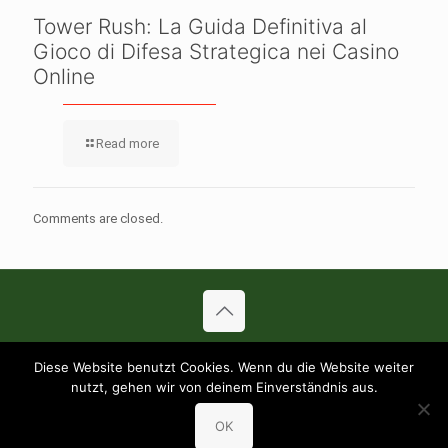
Tower Rush: La Guida Definitiva al
Gioco di Difesa Strategica nei Casino
Online
Read more
Comments are closed.
© 2019 Pizza Sundflitzer. All Rights Reserved.
Diese Website benutzt Cookies. Wenn du die Website weiter
AGB’s
Haftungsausschluß
Datenschutz
nutzt, gehen wir von deinem Einverständnis aus.
Inhaltsstoffe (PDF)
Allergene (PDF)
OK