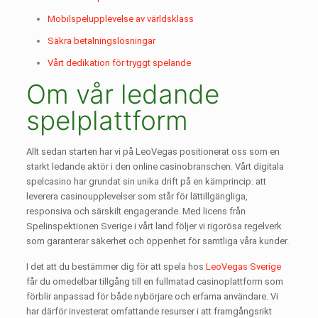
Mobilspelupplevelse av världsklass
Säkra betalningslösningar
Vårt dedikation för tryggt spelande
Om vår ledande
spelplattform
Allt sedan starten har vi på LeoVegas positionerat oss som en
starkt ledande aktör i den online casinobranschen. Vårt digitala
spelcasino har grundat sin unika drift på en kärnprincip: att
leverera casinoupplevelser som står för lättillgängliga,
responsiva och särskilt engagerande. Med licens från
Spelinspektionen Sverige i vårt land följer vi rigorösa regelverk
som garanterar säkerhet och öppenhet för samtliga våra kunder.
I det att du bestämmer dig för att spela hos
LeoVegas Sverige
får du omedelbar tillgång till en fullmatad casinoplattform som
förblir anpassad för både nybörjare och erfarna användare. Vi
har därför investerat omfattande resurser i att framgångsrikt