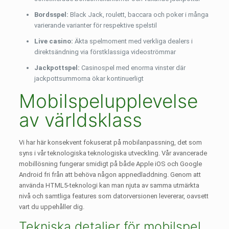
Bordsspel:
Black Jack, roulett, baccara och poker i många
varierande varianter för respektive spelstil
Live casino:
Äkta spelmoment med verkliga dealers i
direktsändning via förstklassiga videoströmmar
Jackpottspel:
Casinospel med enorma vinster där
jackpottsummorna ökar kontinuerligt
Mobilspelupplevelse
av världsklass
Vi har här konsekvent fokuserat på mobilanpassning, det som
syns i vår teknologiska teknologiska utveckling. Vår avancerade
mobillösning fungerar smidigt på både Apple iOS och Google
Android fri från att behöva någon appnedladdning. Genom att
använda HTML5-teknologi kan man njuta av samma utmärkta
nivå och samtliga features som datorversionen levererar, oavsett
vart du uppehåller dig.
Tekniska detaljer för mobilspel