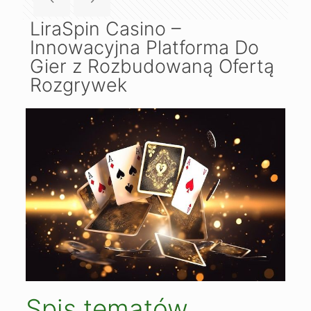
LiraSpin Casino –
Innowacyjna Platforma Do
Gier z Rozbudowaną Ofertą
Rozgrywek
Spis tematów