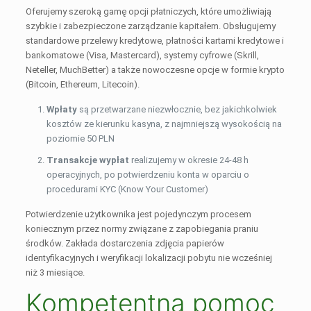
Oferujemy szeroką gamę opcji płatniczych, które umożliwiają
szybkie i zabezpieczone zarządzanie kapitałem. Obsługujemy
standardowe przelewy kredytowe, płatności kartami kredytowe i
bankomatowe (Visa, Mastercard), systemy cyfrowe (Skrill,
Neteller, MuchBetter) a także nowoczesne opcje w formie krypto
(Bitcoin, Ethereum, Litecoin).
Wpłaty
są przetwarzane niezwłocznie, bez jakichkolwiek
kosztów ze kierunku kasyna, z najmniejszą wysokością na
poziomie 50 PLN
Transakcje wypłat
realizujemy w okresie 24-48 h
operacyjnych, po potwierdzeniu konta w oparciu o
procedurami KYC (Know Your Customer)
Potwierdzenie użytkownika jest pojedynczym procesem
koniecznym przez normy związane z zapobiegania praniu
środków. Zakłada dostarczenia zdjęcia papierów
identyfikacyjnych i weryfikacji lokalizacji pobytu nie wcześniej
niż 3 miesiące.
Kompetentna pomoc