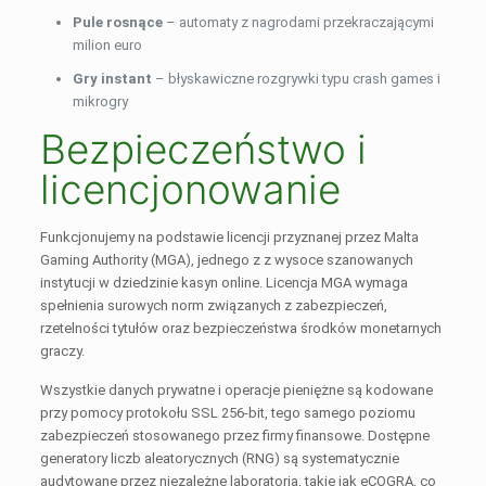
Pule rosnące
– automaty z nagrodami przekraczającymi
milion euro
Gry instant
– błyskawiczne rozgrywki typu crash games i
mikrogry
Bezpieczeństwo i
licencjonowanie
Funkcjonujemy na podstawie licencji przyznanej przez Malta
Gaming Authority (MGA), jednego z z wysoce szanowanych
instytucji w dziedzinie kasyn online. Licencja MGA wymaga
spełnienia surowych norm związanych z zabezpieczeń,
rzetelności tytułów oraz bezpieczeństwa środków monetarnych
graczy.
Wszystkie danych prywatne i operacje pieniężne są kodowane
przy pomocy protokołu SSL 256-bit, tego samego poziomu
zabezpieczeń stosowanego przez firmy finansowe. Dostępne
generatory liczb aleatorycznych (RNG) są systematycznie
audytowane przez niezależne laboratoria, takie jak eCOGRA, co