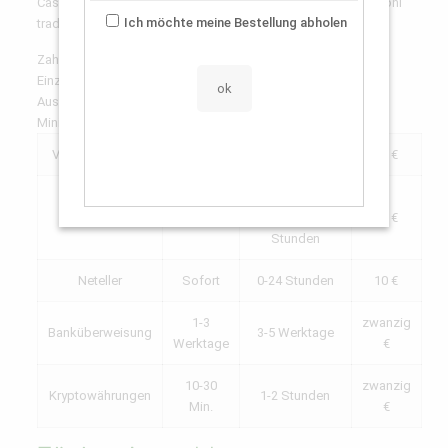
Casino eine breite Palette an Zahlungsmethoden an, die sowohl
Ich möchte meine Bestellung abholen
traditionelle wie auch moderne Optionen umfassen.
Zahlungsart
Einzahlungszeit
Auszahlungsdauer
Minimalbetrag
Visa/Mastercard
Sofort
1-3 Werktage
10 €
null bis
Skrill
Direkt
vierundzwanzig
10 €
Stunden
Neteller
Sofort
0-24 Stunden
10 €
1-3
zwanzig
Banküberweisung
3-5 Werktage
Werktage
€
10-30
zwanzig
Kryptowährungen
1-2 Stunden
Min.
€