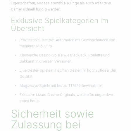
Eigenschaften, sodass sowohl Neulinge als auch erfahrene
Gamer schnell fündig werden.
Exklusive Spielkategorien im
Übersicht
Progressive Jackpot-Automaten mit Gewinnchancen von
mehreren Mio. Euro
Klassische Casino-Spiele wie Blackjack, Roulette und
Bakkarat in diversen Versionen
Live-Dealer-Spiele mit echten Dealern in hochauflösender
Qualität
Megaways-Spiele mit bis zu 117649 Gewinnlinien
Exklusive Lizaro Casino Originals, welche Du nirgendwo
sonst findet
Sicherheit sowie
Zulassung bei