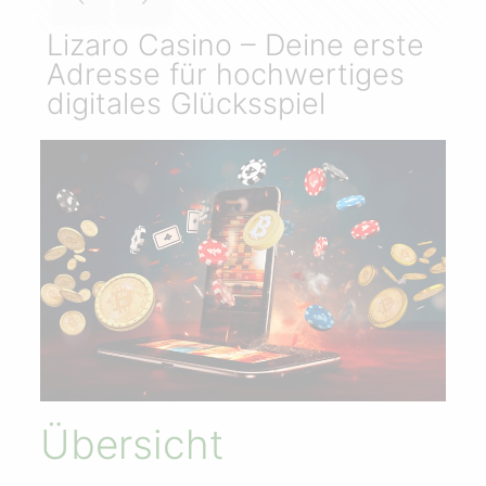
Lizaro Casino – Deine erste
Adresse für hochwertiges
digitales Glücksspiel
Übersicht