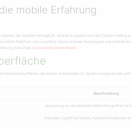
die mobile Erfahrung
 Aspekt, der Spielern ermöglicht, überall zu spielen und das Casino-Feeling i
r die mobile Plattform von LocoWins Casino können Sie bequem und schnell Ih
rfahrung, besuchen Sie
locowins Deutschland
.
berfläche
Benutzeroberfläche, die intuitiv zu bedienen ist. Spieler navigieren mit Leic
Beschreibung
Anpassung an verschiedene Bildschirmgrößen für 
Schneller Zugriff auf Spiele, Kontoinformationen