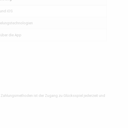
 und iOS
elungstechnologien
 über die App
n Zahlungsmethoden ist der Zugang zu Glücksspiel jederzeit und