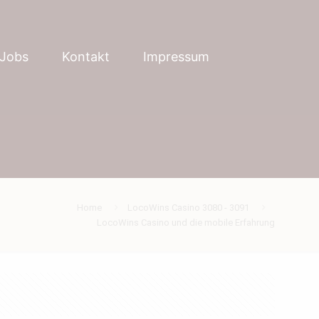
Jobs
Kontakt
Impressum
Home
LocoWins Casino 3080 - 3091
LocoWins Casino und die mobile Erfahrung