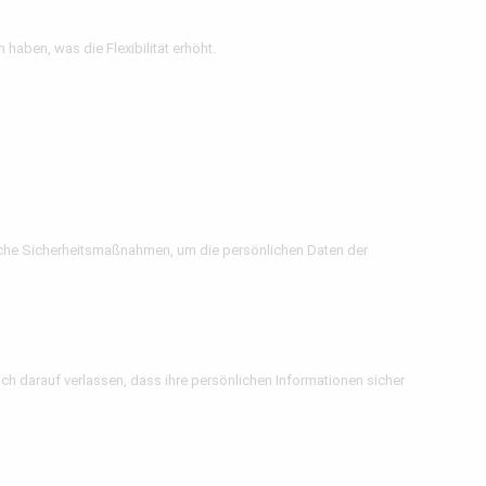
haben, was die Flexibilität erhöht.
liche Sicherheitsmaßnahmen, um die persönlichen Daten der
ch darauf verlassen, dass ihre persönlichen Informationen sicher