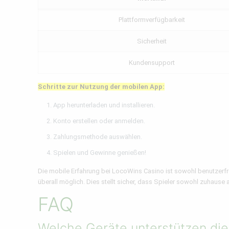
Plattformverfügbarkeit
Sicherheit
Kundensupport
Schritte zur Nutzung der mobilen App:
App herunterladen und installieren.
Konto erstellen oder anmelden.
Zahlungsmethode auswählen.
Spielen und Gewinne genießen!
Die mobile Erfahrung bei LocoWins Casino ist sowohl benutzerfr
überall möglich. Dies stellt sicher, dass Spieler sowohl zuhause
FAQ
Welche Geräte unterstützen di