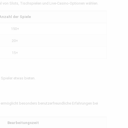
hl von Slots, Tischspielen und Live-Casino-Optionen wählen.
Anzahl der Spiele
150+
20+
15+
 Spieler etwas bieten.
s ermöglicht besonders benutzerfreundliche Erfahrungen bei
Bearbeitungszeit