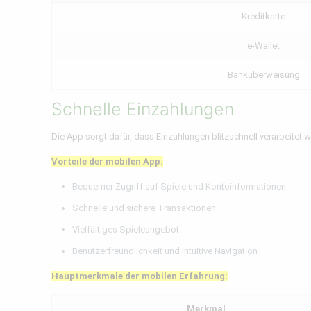
Kreditkarte
e-Wallet
Banküberweisung
Schnelle Einzahlungen
Die App sorgt dafür, dass Einzahlungen blitzschnell verarbeitet
Vorteile der mobilen App:
Bequemer Zugriff auf Spiele und Kontoinformationen
Schnelle und sichere Transaktionen
Vielfältiges Spieleangebot
Benutzerfreundlichkeit und intuitive Navigation
Hauptmerkmale der mobilen Erfahrung:
Merkmal