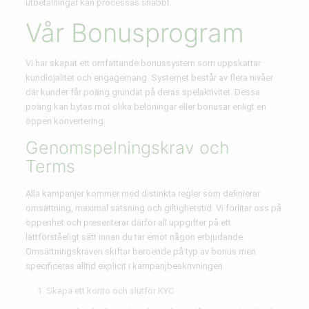
utbetalningar kan processas snabbt.
Vår Bonusprogram
Vi har skapat ett omfattande bonussystem som uppskattar
kundlojalitet och engagemang. Systemet består av flera nivåer
där kunder får poäng grundat på deras spelaktivitet. Dessa
poäng kan bytas mot olika belöningar eller bonusar enligt en
öppen konvertering.
Genomspelningskrav och
Terms
Alla kampanjer kommer med distinkta regler som definierar
omsättning, maximal satsning och giltighetstid. Vi förlitar oss på
öppenhet och presenterar därför all uppgifter på ett
lättförståeligt sätt innan du tar emot någon erbjudande.
Omsättningskraven skiftar beroende på typ av bonus men
specificeras alltid explicit i kampanjbeskrivningen.
Skapa ett konto och slutför KYC