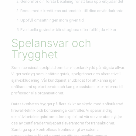
Genomför din första betalning för att låsa upp erbjudandet
Bonusmedel krediteras automatiskt till dina användarkonto
Uppfyll omsättningen inom given tid
Eventuella gevinster blir uttagbara efter fullföljda villkor
Spelansvar och
Trygghet
Som licensierat spelplattform tar vi spelarskydd på högsta allvar.
Vi ger verktyg som insättningstak, spelgränser och alternativ till
självexkludering. Vår kundtjänst är utbildat för att känna igen
ohälsosamt spelbeteende och kan ge assistans eller referera till
professionella organisationer.
Datasäkerheten bygger på flera skikt av skydd med sofistikerad
firewall-teknik och kontinuerliga kontroller. Vi sparar aldrig
sensitiv betalningsinformation explicit på vår servrar utan nyttjar
oss av certifierade tredjepartsleverantörer för transaktioner.
Samtliga spel kontrolleras kontinuerligt av externa
organisationer för att garantera rättvisa resultat genom