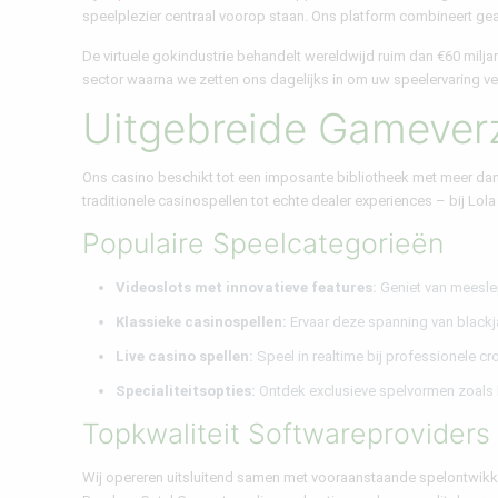
speelplezier centraal voorop staan. Ons platform combineert gea
De virtuele gokindustrie behandelt wereldwijd ruim dan €60 miljar
sector waarna we zetten ons dagelijks in om uw speelervaring ver
Uitgebreide Gamever
Ons casino beschikt tot een imposante bibliotheek met meer dan
traditionele casinospellen tot echte dealer experiences – bij Lola 
Populaire Speelcategorieën
Videoslots met innovatieve features:
Geniet van meesle
Klassieke casinospellen:
Ervaar deze spanning van blackja
Live casino spellen:
Speel in realtime bij professionele 
Specialiteitsopties:
Ontdek exclusieve spelvormen zoals 
Topkwaliteit Softwareproviders
Wij opereren uitsluitend samen met vooraanstaande spelontwikke