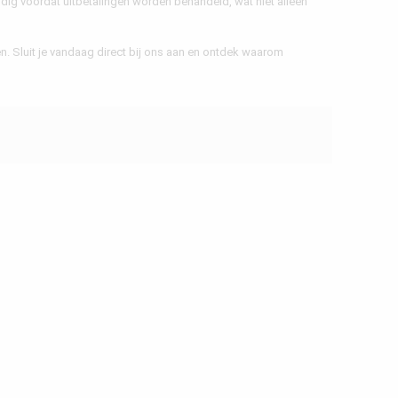
vuldig voordat uitbetalingen worden behandeld, wat niet alleen
n. Sluit je vandaag direct bij ons aan en ontdek waarom