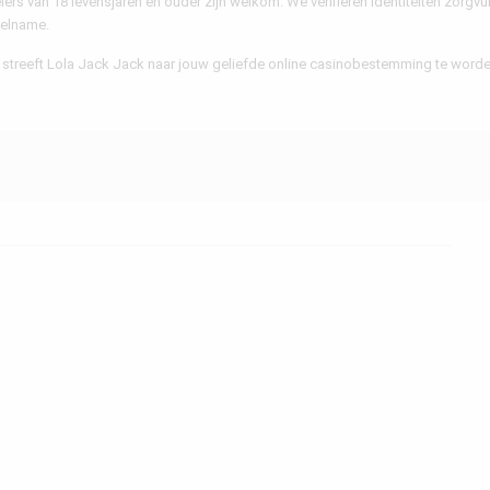
pelers van 18 levensjaren en ouder zijn welkom. We verifiëren identiteiten zorg
eelname.
t streeft Lola Jack Jack naar jouw geliefde online casinobestemming te worde