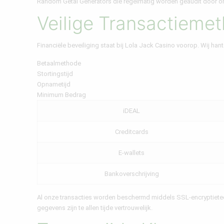
Random Getal Generators die regelmatig worden geaudit door ona
Veilige Transactieme
Financiële beveiliging staat bij Lola Jack Casino voorop. Wij ha
Betaalmethode
Stortingstijd
Opnametijd
Minimum Bedrag
iDEAL
Creditcards
E-wallets
Bankoverschrijving
Al onze transacties worden beschermd middels SSL-encryptietechn
gegevens zijn te allen tijde vertrouwelijk.