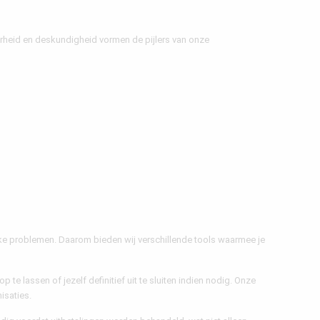
rheid en deskundigheid vormen de pijlers van onze
jke problemen. Daarom bieden wij verschillende tools waarmee je
te lassen of jezelf definitief uit te sluiten indien nodig. Onze
isaties.