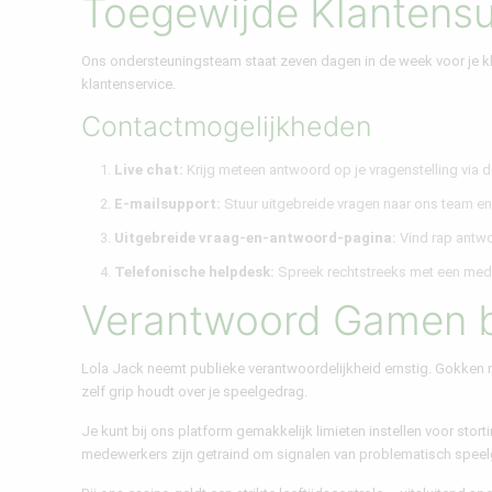
Toegewijde Klantens
Ons ondersteuningsteam staat zeven dagen in de week voor je kl
klantenservice.
Contactmogelijkheden
Live chat:
Krijg meteen antwoord op je vragenstelling via 
E-mailsupport:
Stuur uitgebreide vragen naar ons team en 
Uitgebreide vraag-en-antwoord-pagina:
Vind rap antwo
Telefonische helpdesk:
Spreek rechtstreeks met een mede
Verantwoord Gamen bi
Lola Jack neemt publieke verantwoordelijkheid ernstig. Gokken m
zelf grip houdt over je speelgedrag.
Je kunt bij ons platform gemakkelijk limieten instellen voor stort
medewerkers zijn getraind om signalen van problematisch speelg