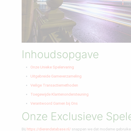
Inhoudsopgave
Onze Unieke Spelervaring
Uitgebreide Gameverzameling
Veilige Transactiemethoden
Toegewijde Klantenondersteuning
Verantwoord Gamen bij Ons
Onze Exclusieve Spel
Bij
https://dierendatabase.nl/
snappen we dat moderne gebruikers o