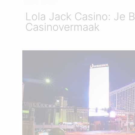
Lola Jack Casino: Je
Casinovermaak