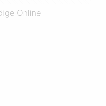
ige Online