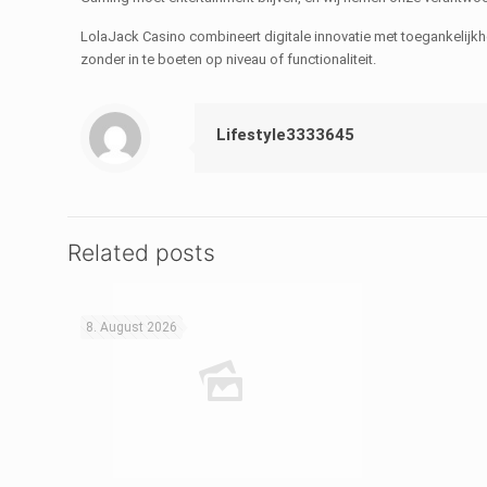
LolaJack Casino combineert digitale innovatie met toegankelijkhe
zonder in te boeten op niveau of functionaliteit.
Lifestyle3333645
Related posts
8. August 2026