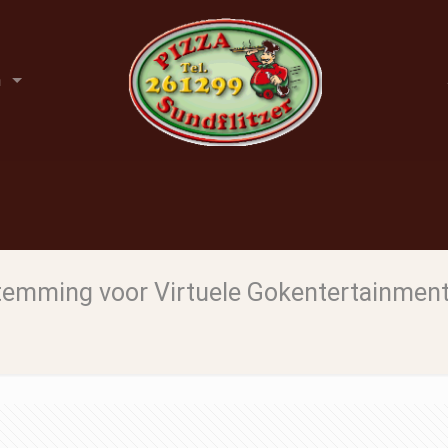
n
temming voor Virtuele Gokentertainmen