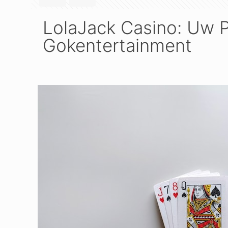
LolaJack Casino: Uw P
Gokentertainment