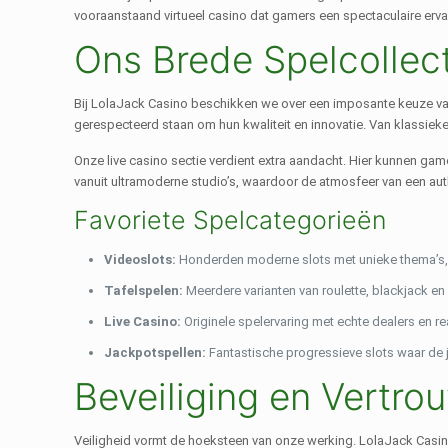
vooraanstaand virtueel casino dat gamers een spectaculaire er
Ons Brede Spelcollec
Bij LolaJack Casino beschikken we over een imposante keuze van
gerespecteerd staan om hun kwaliteit en innovatie. Van klassiek
Onze live casino sectie verdient extra aandacht. Hier kunnen game
vanuit ultramoderne studio’s, waardoor de atmosfeer van een aut
Favoriete Spelcategorieën
Videoslots:
Honderden moderne slots met unieke thema’s,
Tafelspelen:
Meerdere varianten van roulette, blackjack en
Live Casino:
Originele spelervaring met echte dealers en r
Jackpotspellen:
Fantastische progressieve slots waar de
Beveiliging en Vertr
Veiligheid vormt de hoeksteen van onze werking. LolaJack Casino