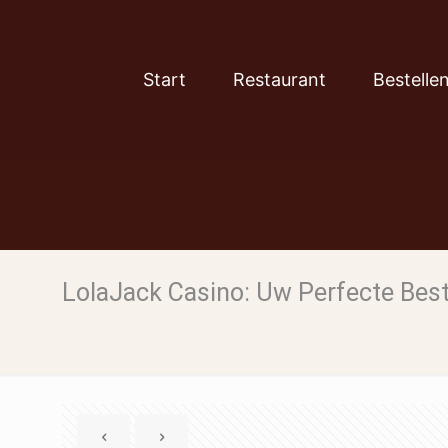
Start
Restaurant
Bestelle
LolaJack Casino: Uw Perfecte Bes