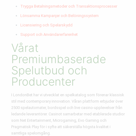
Trygga Betalningsmetoder och Transaktionsprocesser
Lönsamma Kampanjer och Belöningssystem
Licensiering och Spelarskydd
Support och Användarerfarenhet
Vårat
Premiumbaserade
Spelutbud och
Producenter
I LondonBet har vi utvecklat en spelkatalog som förenar klassisk
stil med contemporary innovation. Våran plattform erbjuder över
2500 spelautomater, bordsspel och live casino-upplevelser från
ledande leverantörer. Casinot samarbetar med etablerade studior
som Net Entertainment, Microgaming, Evo Gaming och
Pragmatisk Play för i syfte att säkerställa högsta kvalitet i
samtliga spelomgång.