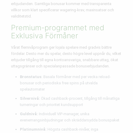
erbjudanden. Samtliga bonusar kommer med transparenta
villkor som klart specificerar wagering-krav, maxinsatser och
validitetstid.
Premium-programmet med
Exklusiva Förmåner
Vårat flernivåprogram ger lojala spelare med gradvis bättre
fördelar. Desto mer du spelar, desto högre level uppnår du, vilket
erbjuder tillgång till egna kontoansvariga, snabbare uttag, ökat
uttagsgränser och specialanpassade bonuserbjudanden.
Bronstatus:
Basala förmåner med per vecka reload-
bonusar och periodiska free spins på utvalda
spelautomater
Silvernivå:
Ökad cashback-procent, tillgång till månatliga
turneringar och prioritet kundsupport
Guldnivå:
Individuell VIP-manager, unika
evenemangsinbjudningar och skräddarsydda bonuspaket
Platinumnivå:
Högsta cashback-nivåer, inga