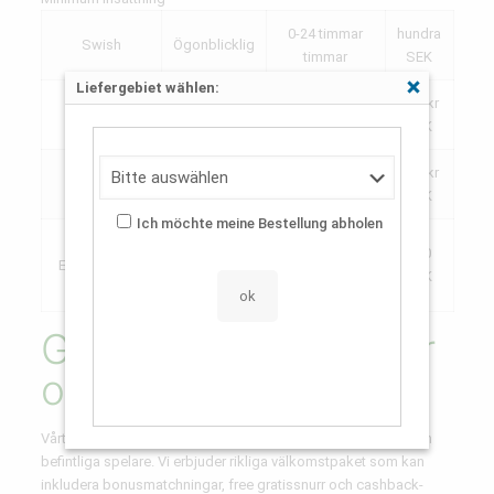
0-24 timmar
hundra
Swish
Ögonblicklig
timmar
SEK
Liefergebiet wählen:
Schließen
100 kr
Trustly
Direkt
0-24 timmar
SEK
Visa och
100 kr
Ögonblicklig
3-5 dagar
Mastercard
SEK
Ich möchte meine Bestellung abholen
noll till
100
E-plånböcker
Direkt
tjugofyra
SEK
timmar
Generösa Kampanjer
och VIP-program
Vårt bonussystem är designat för för att belöna både nya och
befintliga spelare. Vi erbjuder rikliga välkomstpaket som kan
inkludera bonusmatchningar, free gratissnurr och cashback-