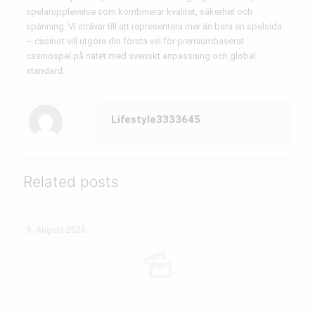
spelarupplevelse som kombinerar kvalitet, säkerhet och
spänning. Vi strävar till att representera mer än bara en spelsida
– casinot vill utgöra din första val för premiumbaserat
casinospel på nätet med svenskt anpassning och global
standard.
Lifestyle3333645
Related posts
8. August 2026