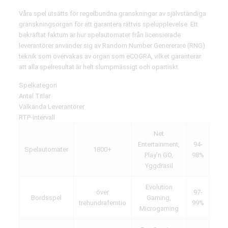
Våra spel utsätts för regelbundna granskningar av självständiga
granskningsorgan för att garantera rättvis spelupplevelse. Ett
bekräftat faktum är hur spelautomater från licensierade
leverantörer använder sig av Random Number Genererare (RNG)
teknik som övervakas av organ som eCOGRA, vilket garanterar
att alla spelresultat är helt slumpmässigt och opartiskt.
Spelkategori
Antal Titlar
Välkända Leverantörer
RTP-Intervall
Net
Entertainment,
94-
Spelautomater
1800+
Play’n GO,
98%
Yggdrasil
Evolution
över
97-
Bordsspel
Gaming,
trehundrafemtio
99%
Microgaming