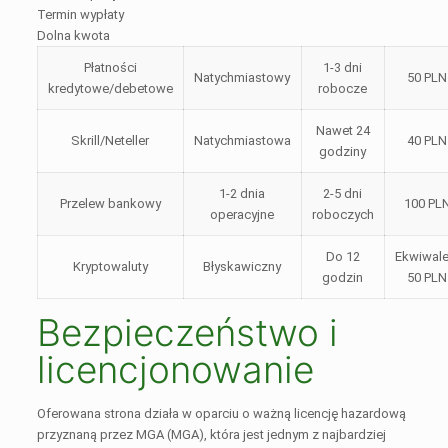
Termin wypłaty
Dolna kwota
Płatności
1-3 dni
Natychmiastowy
50 PLN
kredytowe/debetowe
robocze
Nawet 24
Skrill/Neteller
Natychmiastowa
40 PLN
godziny
1-2 dnia
2-5 dni
Przelew bankowy
100 PL
operacyjne
roboczych
Do 12
Ekwiwale
Kryptowaluty
Błyskawiczny
godzin
50 PLN
Bezpieczeństwo i
licencjonowanie
Oferowana strona działa w oparciu o ważną licencję hazardową
przyznaną przez MGA (MGA), która jest jednym z najbardziej