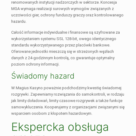
renomowanych instytucji nadzorczych w sektorze. Koncesja
MGA wymaga realizacji surowych wymogów związanych z
uczciwości gier, ochrony funduszy graczy oraz kontrolowanego
hazardu.
Całość informacje indywidualne i finansowe są szyfrowane za
wykorzystaniem systemu SSL 128-bit, owego identycznego
standardu wykorzystywanego przez placówki bankowe.
Oferowane jednostki mieszczą się w strzeżonych węzłach
danych z 24-godzinnym kontrolą, co gwarantuje optymalny
poziom ochrony informacji.
Świadomy hazard
W Magius Kasyno poważnie podchodzimy kwestię świadomej
rozgrywki. Zapewniamy rozwiązania do samokontroli, w rodzaju
jak limity doładowań, limity czasowe rozgrywek a także funkcje
samowykluczenia. Kooperujemy z organizacjami związanymi się
wsparciem osobom z kłopotem hazardowym.
Ekspercka obsługa