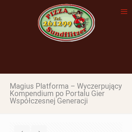
Magius Platforma – Wyczerpujący
Kompendium po Portalu Gier
Współczesnej Generacji