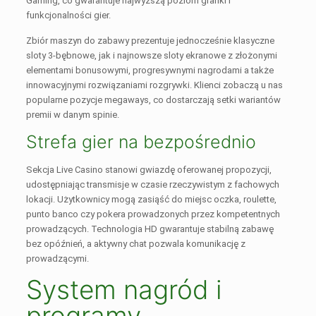
Gaming, co gwarantuje najwyższą poziom grafiki i
funkcjonalności gier.
Zbiór maszyn do zabawy prezentuje jednocześnie klasyczne
sloty 3-bębnowe, jak i najnowsze sloty ekranowe z złożonymi
elementami bonusowymi, progresywnymi nagrodami a także
innowacyjnymi rozwiązaniami rozgrywki. Klienci zobaczą u nas
popularne pozycje megaways, co dostarczają setki wariantów
premii w danym spinie.
Strefa gier na bezpośrednio
Sekcja Live Casino stanowi gwiazdę oferowanej propozycji,
udostępniając transmisje w czasie rzeczywistym z fachowych
lokacji. Użytkownicy mogą zasiąść do miejsc oczka, roulette,
punto banco czy pokera prowadzonych przez kompetentnych
prowadzących. Technologia HD gwarantuje stabilną zabawę
bez opóźnień, a aktywny chat pozwala komunikację z
prowadzącymi.
System nagród i
programy