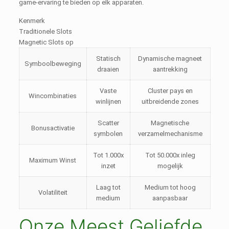
game-ervaring te bieden op elk apparaten.
Kenmerk
Traditionele Slots
Magnetic Slots op
Statisch
Dynamische magneet
Symboolbeweging
draaien
aantrekking
Vaste
Cluster pays en
Wincombinaties
winlijnen
uitbreidende zones
Scatter
Magnetische
Bonusactivatie
symbolen
verzamelmechanisme
Tot 1.000x
Tot 50.000x inleg
Maximum Winst
inzet
mogelijk
Laag tot
Medium tot hoog
Volatiliteit
medium
aanpasbaar
Onze Meest Geliefde