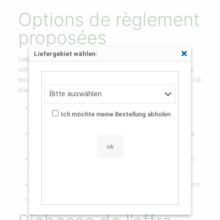
Options de règlement
proposées
Liefergebiet wählen:
Schließen
Cette envergure globale de l‘ établissement se reflète dans la
richesse des options financières proposées. Nous acceptons
les options classiques comme les virements électroniques et CB
bleues, ainsi que des options contemporaines.
Porte-monnaie virtuels: opérations rapides avec des
Ich möchte meine Bestellung abholen
commissions minimes
Vouchers à prépaiement: contrôle optimal du montant de
jeu
Monnaies numériques: discrétion renforcé et vitesse des
transactions
Virements bancaires: sécurité pour les sommes importants
Apps de paiement mobile: commodité totale