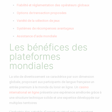
Fiabilité et réglementation des opérateurs globaux
Options de transaction proposées
Variété de la sélection de jeux
Systèmes de récompenses avantageux
Assistance d’aide mondiale
Les bénéfices des
plateformes
mondiales
La site de divertissement se caractérise par son dimension
globale, proposant aux participants de langue française un
entrée premium à le monde du loisir en ligne. Un
casino
international en ligne
présente une expérience améliorée grâce à
une structure technique solide et une expertise développée sur
multiples territoires
L’industrie des activités d’argent en virtuel crée un montant