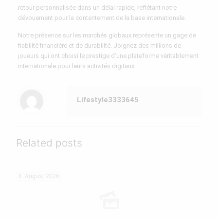
retour personnalisée dans un délai rapide, reflétant notre
dévouement pour la contentement de la base internationale.
Notre présence sur les marchés globaux représente un gage de
fiabilité financière et de durabilité. Joignez des millions de
joueurs qui ont choisi le prestige d’une plateforme véritablement
internationale pour leurs activités digitaux.
Lifestyle3333645
Related posts
8. August 2026