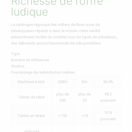
Richesse de l’offre
ludique
Le catalogue regroupe des milliers de titres issus de
développeurs réputés à dans le monde. Cette variété
extraordinaire facilite de combler tous les types de utilisateurs,
des débutants aux professionnels les très pointilleux.
Type
Nombre de références
Studios
Pourcentage de redistribution médian
Machines à slot
2000+
50+
96,5%
plus de
plus de
98.2
Tables de table
300
25
pourcent
97.8
Tables en direct
+150
+10
pourcent
Jackpots