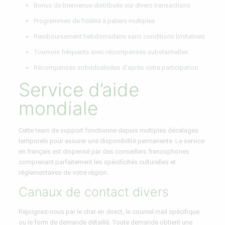
Bonus de bienvenue distribués sur divers transactions
Programmes de fidélité à paliers multiples
Remboursement hebdomadaire sans conditions limitatives
Tournois fréquents avec récompenses substantielles
Récompenses individualisées d’après votre participation
Service d’aide
mondiale
Cette team de support fonctionne depuis multiples décalages
temporels pour assurer une disponibilité permanente. Le service
en français est dispensé par des conseillers francophones
comprenant parfaitement les spécificités culturelles et
réglementaires de votre région.
Canaux de contact divers
Rejoignez-nous par le chat en direct, le courriel mail spécifique
ou le form de demande détaillé. Toute demande obtient une