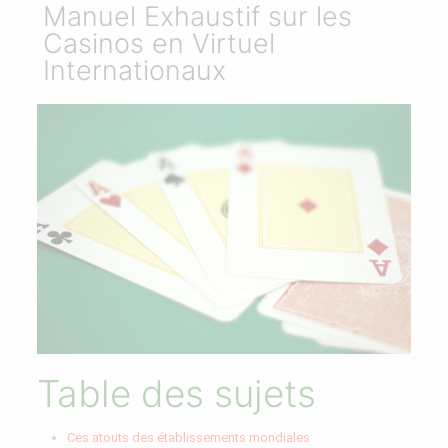
Manuel Exhaustif sur les
Casinos en Virtuel
Internationaux
Table des sujets
Ces atouts des établissements mondiales