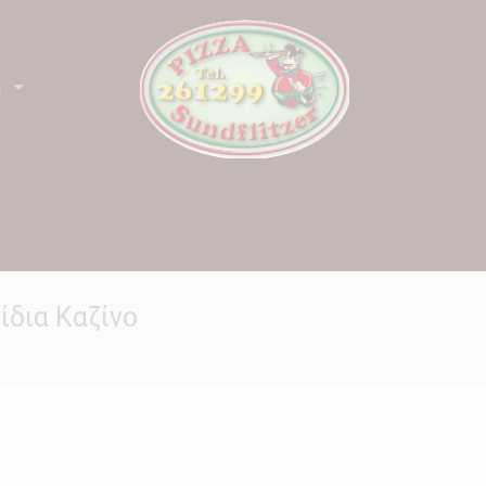
n
ίδια Καζίνο