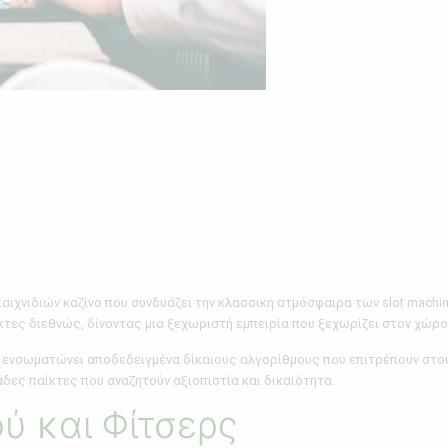
ιχνιδιών καζίνο που συνδυάζει την κλασσική ατμόσφαιρα των slot machin
κτες διεθνώς, δίνοντας μια ξεχωριστή εμπειρία που ξεχωρίζει στον χώρο 
ας ενσωματώνει αποδεδειγμένα δίκαιους αλγορίθμους που επιτρέπουν στου
ιάδες παίκτες που αναζητούν αξιοπιστία και δικαιότητα.
ύ και Φίτσερς