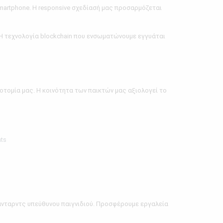
smartphone. Η responsive σχεδίασή μας προσαρμόζεται
. Η τεχνολογία blockchain που ενσωματώνουμε εγγυάται
νοτομία μας. Η κοινότητα των παικτών μας αξιολογεί το
ts
τάνταρντς υπεύθυνου παιγνιδιού. Προσφέρουμε εργαλεία