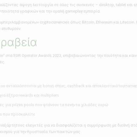
αλίζοντας άψογη λειτουργία σε όλες τις συσκευές – desktop, tablet και 
ποιότητα γραφικών και την ομαλή gameplay εμπειρία.
μπεριλαμβανομένων cryptocurrencies όπως Bitcoin, Ethereum και Litecoin
 επιθυμούν.
Βραβεία
e“ στα EGR Operator Awards 2023, επιβεβαιώνοντας την ποιότητα και και
ές.
υ ανταλλάσσονται με bonus σπινς, cashback και αποκλειστικά tournamen
 έξτρα rewards και multipliers
ς για prizes pools που φτάνουν τα πενήντα χιλιάδες ευρώ
λο που προσκαλείτε
ανεξάρτητους ελεγκτές για να διασφαλίζεται η συμμόρφωση με διεθνή σ
ισμού για την προστασία των παικτών μας.