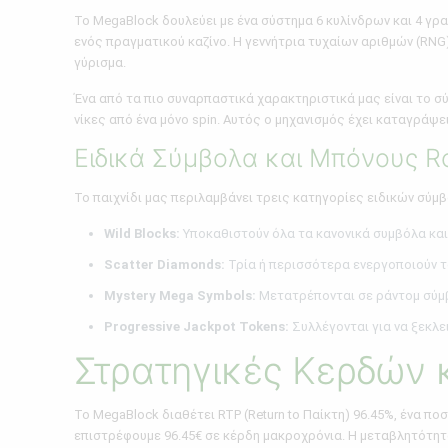
Το MegaBlock δουλεύει με ένα σύστημα 6 κυλίνδρων και 4 γ
ενός πραγματικού καζίνο. Η γεννήτρια τυχαίων αριθμών (RNG
γύρισμα.
Ένα από τα πιο συναρπαστικά χαρακτηριστικά μας είναι το σ
νίκες από ένα μόνο spin. Αυτός ο μηχανισμός έχει καταγράψ
Ειδικά Σύμβολα και Μπόνους R
Το παιχνίδι μας περιλαμβάνει τρεις κατηγορίες ειδικών σύμβ
Wild Blocks:
Υποκαθιστούν όλα τα κανονικά συμβόλα και
Scatter Diamonds:
Τρία ή περισσότερα ενεργοποιούν τ
Mystery Mega Symbols:
Μετατρέπονται σε ράντομ σύμ
Progressive Jackpot Tokens:
Συλλέγονται για να ξεκλ
Στρατηγικές Κερδών 
Το MegaBlock διαθέτει RTP (Return to Παίκτη) 96.45%, ένα π
επιστρέφουμε 96.45€ σε κέρδη μακροχρόνια. Η μεταβλητότητ