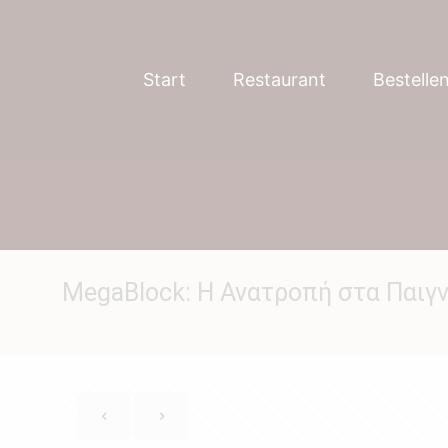
Start
Restaurant
Bestelle
MegaBlock: Η Ανατροπή στα Παιγν