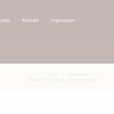
Jobs
Kontakt
Impressum
Home
Uncategorized
MegaBlock: Η Ανατροπή στα Παιγνίδια Καζίνο