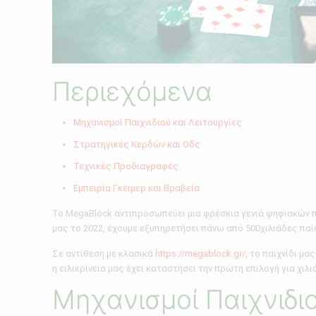
Περιεχόμενα
Μηχανισμοί Παιχνιδιού και Λειτουργίες
Στρατηγικές Κερδών και Οδς
Τεχνικές Προδιαγραφές
Εμπειρία Γκέιμερ και Βραβεία
Το MegaBlock αντιπροσωπεύει μια φρέσκια γενιά ψηφιακών πα
μας το 2022, έχουμε εξυπηρετήσει πάνω από 500χιλιάδες παί
Σε αντίθεση με κλασικά
https://megablock.gr/
, το παιχνίδι μ
η ειλικρίνεια μας έχει καταστήσει την πρώτη επιλογή για χιλ
Μηχανισμοί Παιχνιδιο