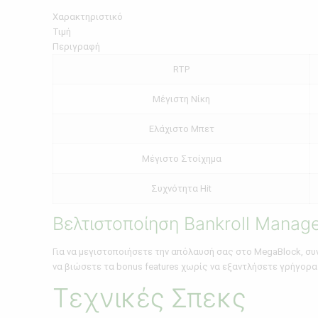
Χαρακτηριστικό
Τιμή
Περιγραφή
RTP
Μέγιστη Νίκη
Ελάχιστο Μπετ
Μέγιστο Στοίχημα
Συχνότητα Hit
Βελτιστοποίηση Bankroll Manag
Για να μεγιστοποιήσετε την απόλαυσή σας στο MegaBlock, συν
να βιώσετε τα bonus features χωρίς να εξαντλήσετε γρήγορα
Τεχνικές Σπεκς