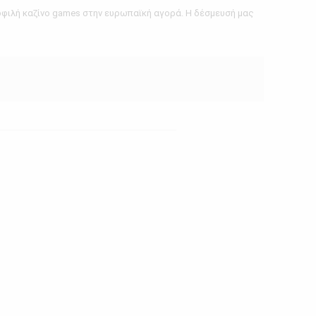
μοφιλή καζίνο games στην ευρωπαϊκή αγορά. Η δέσμευσή μας