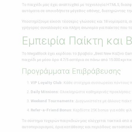
Το παιχνίδι μας έχει αναπτυχθεί με τεχνολογία HTML5, διασφ
αυτόματα σε οποιοδήποτε μέγεθος οθόνης, διατηρώντας την 
Υποστηρίζουμε είκοσι τέσσερις γλώσσες και 18 νομίσματα, συ
γρήγορες συναλλαγές και πλήρη ανωνυμία για παίκτες που το
Εμπειρία Παίκτη και 
Το MegaBlock έχει κερδίσει το βραβείο „Best New Καζίνο Gam
παιχνίδι με μέσο όρο 4.7/5 αστέρια σε πάνω από 15.000 κριτικ
Προγράμματα Επιβράβευσης
VIP Loyalty Club:
Κάθε στοίχημα συσσωρεύει πόντους πο
Daily Missions:
Ολοκληρώστε καθημερινές προκλήσεις για
Weekend Tournaments:
Διαγωνιστείτε με άλλους παίκτε
Refer-a-Friend Bonus:
Κερδίστε 25€ bonus για κάθε φί
Το σύστημα τυχερών παιγνιδιών μας ελέγχεται τακτικά από 
αυτοπεριορισμού, όρια κατάθεσης και περιόδους αυτοαποκλε